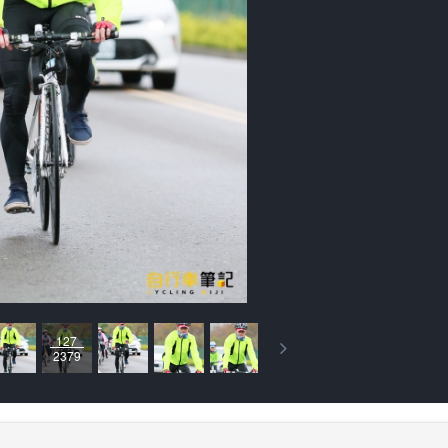
127
2379