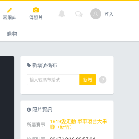
登入
寫網誌
傳照片
購物
購物
爬坡
點數商城
新增號碼布
?
新增
道
照片資訊
1919愛走動 單車環台大串
所屬賽事
聯（新竹）
2017/12/16 08:57:04