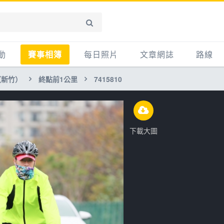
動
賽事相簿
每日照片
文章網誌
路線
（新竹）
終點前1公里
7415810
賽事影音相簿
網誌
平路
自行車好影片
知識
平路＋
步車
新聞
爬坡
下載大圖
記騎車去
產品
越野
賽事
自行車
心得
路線
主題