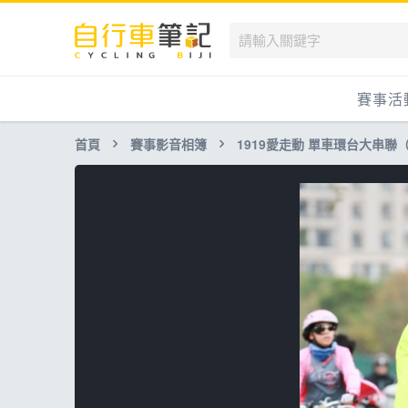
賽事活
首頁
賽事影音相簿
1919愛走動 單車環台大串聯
國內
國外
兒童滑
跟著筆