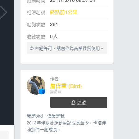
拍攝時間
終點前1公里
相簿名稱
261
點閱次數
0
人
收藏次數
未經許可，請勿作為商業性質使用。
作者
詹偉業 (Bird)
攝影師
追蹤
我是bird，偉業是我
2013年伴隨著運動筆記成長至今，也陪伴
隨您們一起成長。