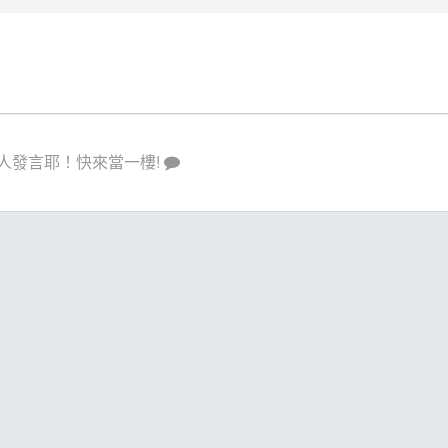
人發言耶！快來當一樓!
策