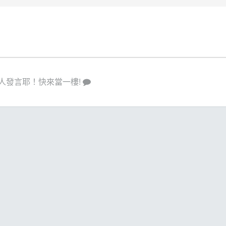
人發言耶！快來當一樓!
策