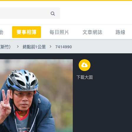
動
賽事相簿
每日照片
文章網誌
路線
（新竹）
終點前1公里
7414990
賽事影音相簿
網誌
平路
自行車好影片
知識
平路＋
步車
新聞
爬坡
下載大圖
記騎車去
產品
越野
賽事
自行車
心得
路線
主題