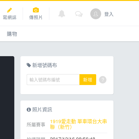
登入
寫網誌
傳照片
購物
購物
爬坡
點數商城
新增號碼布
?
新增
道
照片資訊
1919愛走動 單車環台大串
所屬賽事
聯（新竹）
2017/12/16 08:56:48