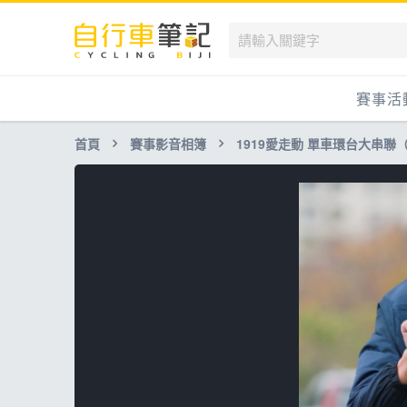
賽事活
首頁
賽事影音相簿
1919愛走動 單車環台大串聯
國內
國外
兒童滑
跟著筆