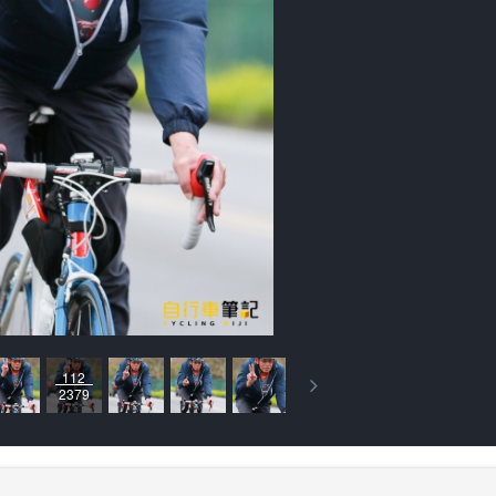
112
2379