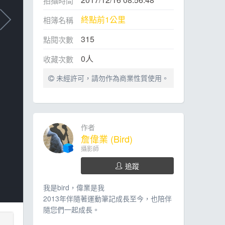
拍攝時間
終點前1公里
相簿名稱
315
點閱次數
0
人
收藏次數
未經許可，請勿作為商業性質使用。
作者
詹偉業 (Bird)
攝影師
追蹤
我是bird，偉業是我
2013年伴隨著運動筆記成長至今，也陪伴
隨您們一起成長。