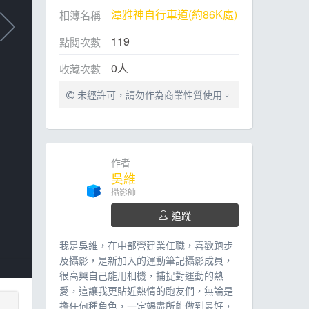
潭雅神自行車道(約86K處)
相簿名稱
119
點閱次數
0
人
收藏次數
未經許可，請勿作為商業性質使用。
作者
吳維
攝影師
追蹤
我是吳維，在中部營建業任職，喜歡跑步
及攝影，是新加入的運動筆記攝影成員，
很高興自己能用相機，捕捉對運動的熱
愛，這讓我更貼近熱情的跑友們，無論是
擔任何種角色，一定竭盡所能做到最好，