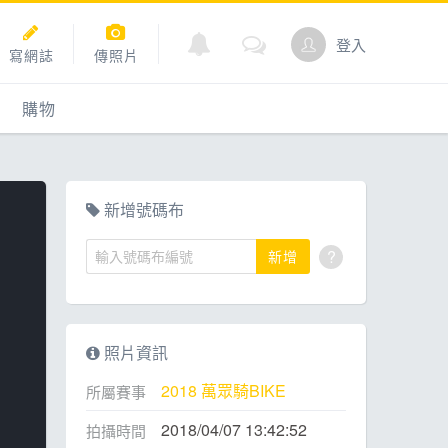
登入
寫網誌
傳照片
購物
購物
爬坡
點數商城
新增號碼布
?
新增
道
照片資訊
2018 萬眾騎BIKE
所屬賽事
2018/04/07 13:42:52
拍攝時間