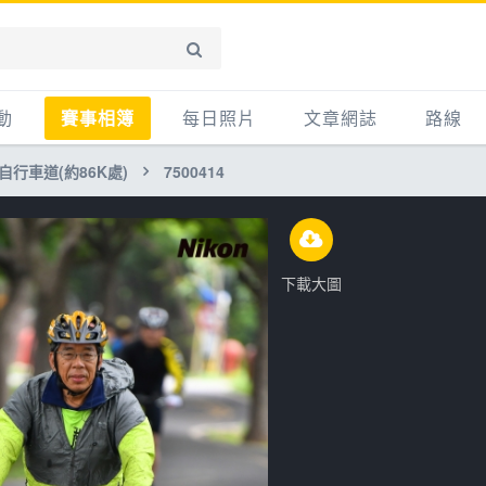
動
賽事相簿
每日照片
文章網誌
路線
自行車道(約86K處)
7500414
賽事影音相簿
網誌
平路
自行車好影片
知識
平路＋
步車
新聞
爬坡
下載大圖
記騎車去
產品
越野
賽事
自行車
心得
路線
主題