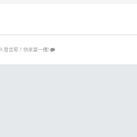
人發言耶！快來當一樓!
策