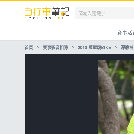
賽事活
首頁
賽事影音相簿
2018 萬眾騎BIKE
潭雅神
國內
國外
兒童滑
跟著筆