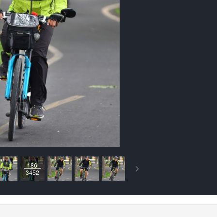
186
3452