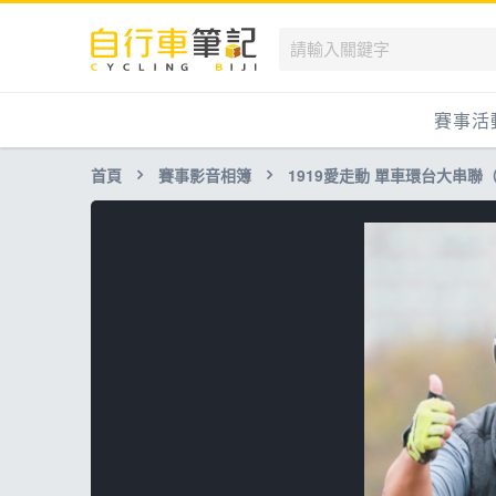
賽事活
首頁
賽事影音相簿
1919愛走動 單車環台大串聯
國內
國外
兒童滑
跟著筆