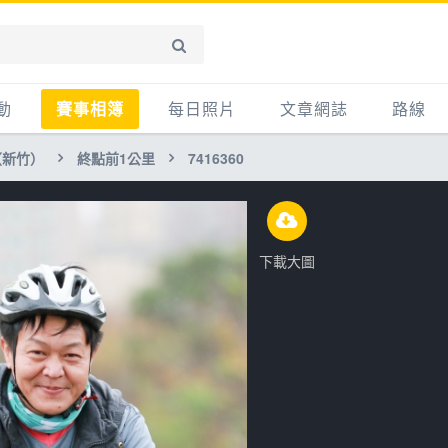
動
賽事相簿
每日照片
文章網誌
路線
（新竹）
終點前1公里
7416360
賽事影音相簿
網誌
平路
自行車好影片
知識
平路＋
步車
新聞
爬坡
下載大圖
記騎車去
產品
越野
賽事
自行車
心得
路線
主題