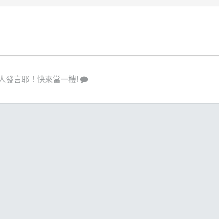
人發言耶！快來當一樓!
策