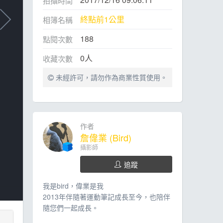
拍攝時間
終點前1公里
相簿名稱
188
點閱次數
0
人
收藏次數
未經許可，請勿作為商業性質使用。
作者
詹偉業 (Bird)
攝影師
追蹤
我是bird，偉業是我
2013年伴隨著運動筆記成長至今，也陪伴
隨您們一起成長。