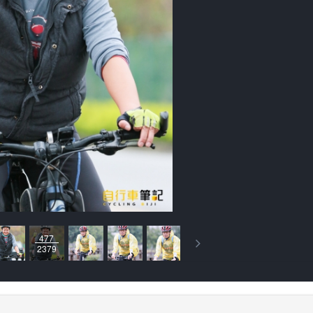
477
2379