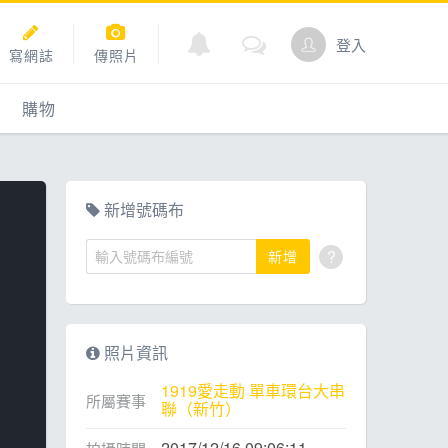
登入
寫網誌
傳照片
購物
購物
爬坡
點數商城
新增號碼布
?
新增
道
照片資訊
1919愛走動 單車環台大串
所屬賽事
聯（新竹）
2017/12/16 09:06:11