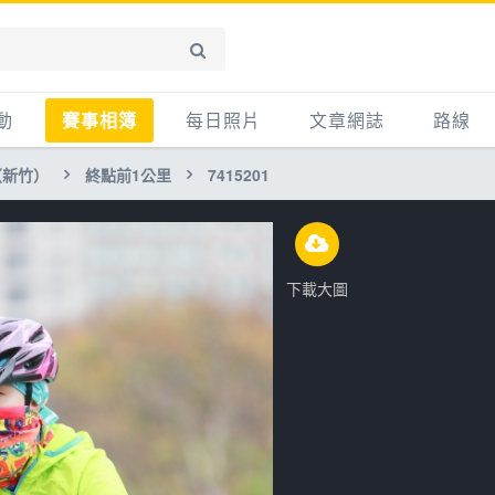
動
賽事相簿
每日照片
文章網誌
路線
（新竹）
終點前1公里
7415201
賽事影音相簿
網誌
平路
自行車好影片
知識
平路＋
步車
新聞
爬坡
下載大圖
記騎車去
產品
越野
賽事
自行車
心得
路線
主題