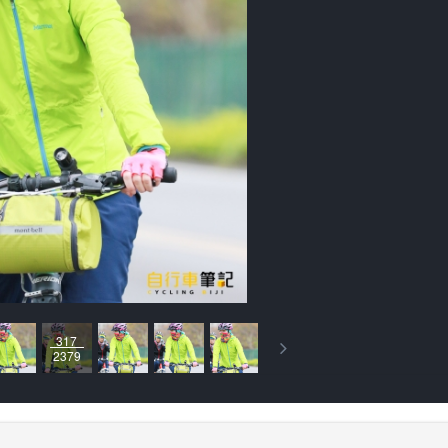
317
2379