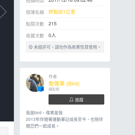
拍攝時間
終點前1公里
相簿名稱
215
點閱次數
0
人
收藏次數
未經許可，請勿作為商業性質使用。
作者
詹偉業 (Bird)
攝影師
追蹤
我是bird，偉業是我
2013年伴隨著運動筆記成長至今，也陪伴
隨您們一起成長。