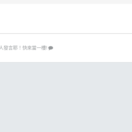
人發言耶！快來當一樓!
策