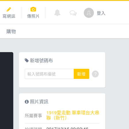
登入
寫網誌
傳照片
購物
購物
爬坡
點數商城
新增號碼布
?
新增
道
照片資訊
1919愛走動 單車環台大串
所屬賽事
聯（新竹）
2017/12/16 09:02:46