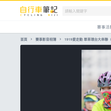
賽事活
首頁
賽事影音相簿
1919愛走動 單車環台大串聯
國內
國外
兒童滑
跟著筆