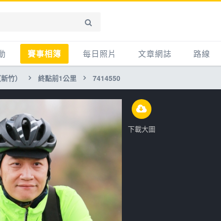
動
賽事相簿
每日照片
文章網誌
路線
（新竹）
終點前1公里
7414550
賽事影音相簿
網誌
平路
自行車好影片
知識
平路＋
步車
新聞
爬坡
下載大圖
記騎車去
產品
越野
賽事
自行車
心得
路線
主題