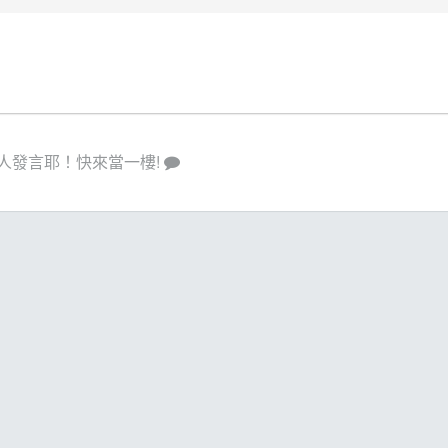
人發言耶！快來當一樓!
策