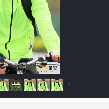
416
2379