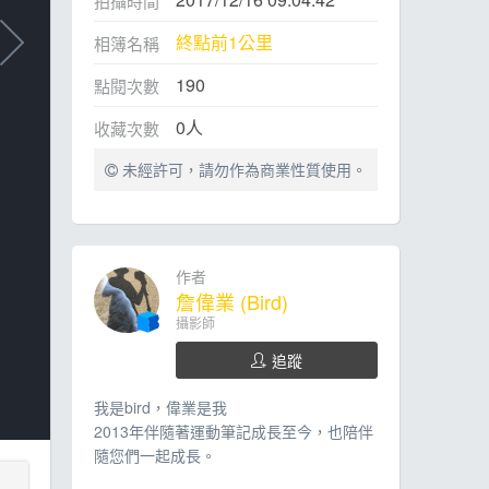
拍攝時間
終點前1公里
相簿名稱
190
點閱次數
0
人
收藏次數
未經許可，請勿作為商業性質使用。
作者
詹偉業 (Bird)
攝影師
追蹤
我是bird，偉業是我
2013年伴隨著運動筆記成長至今，也陪伴
隨您們一起成長。