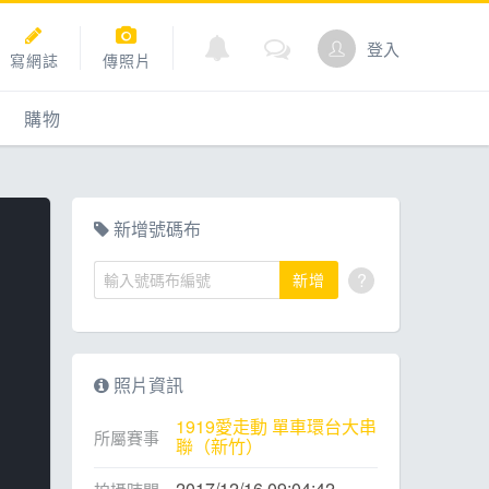
登入
寫網誌
傳照片
購物
購物
爬坡
點數商城
新增號碼布
?
新增
道
照片資訊
1919愛走動 單車環台大串
所屬賽事
聯（新竹）
2017/12/16 09:04:42