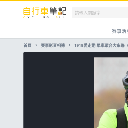
賽事活
首頁
賽事影音相簿
1919愛走動 單車環台大串聯
國內
國外
兒童滑
跟著筆