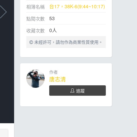
台17，38K-6(9:44~10:17)
相簿名稱
53
點閱次數
0
人
收藏次數
未經許可，請勿作為商業性質使用。
作者
唐志清
追蹤