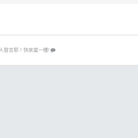
人發言耶！快來當一樓!
策