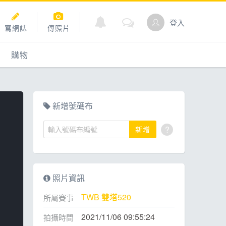
登入
寫網誌
傳照片
購物
購物
爬坡
點數商城
新增號碼布
?
新增
道
照片資訊
TWB 雙塔520
所屬賽事
2021/11/06 09:55:24
拍攝時間