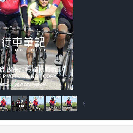
276
1000