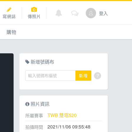
登入
寫網誌
傳照片
購物
購物
爬坡
點數商城
新增號碼布
?
新增
道
照片資訊
TWB 雙塔520
所屬賽事
2021/11/06 09:55:48
拍攝時間