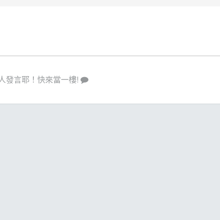
人發言耶！快來當一樓!
策