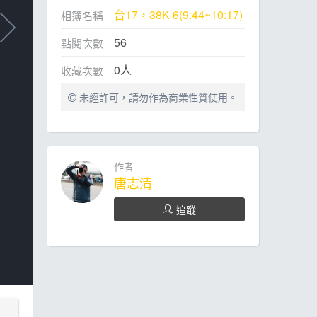
台17，38K-6(9:44~10:17)
相簿名稱
56
點閱次數
0
人
收藏次數
未經許可，請勿作為商業性質使用。
作者
唐志清
追蹤