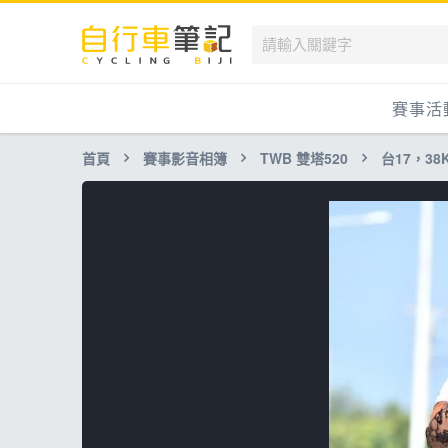
賽事活
首頁
賽事影音相簿
TWB 雙塔520
台17，38K-
國內
國外
兒童滑
跟著筆