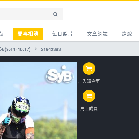
動
賽事相簿
每日照片
文章網誌
路線
6(9:44~10:17)
21642383
賽事影音相簿
網誌
平路
自行車好影片
知識
平路＋
步車
新聞
爬坡
加入購物車
記騎車去
產品
越野
賽事
自行車
心得
馬上購買
路線
主題