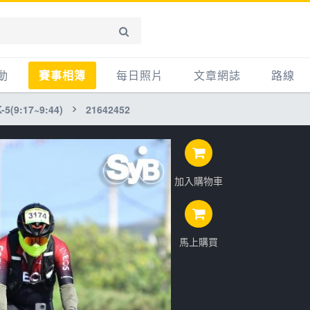
動
賽事相簿
每日照片
文章網誌
路線
5(9:17~9:44)
21642452
賽事影音相簿
網誌
平路
自行車好影片
知識
平路＋
步車
新聞
爬坡
加入購物車
記騎車去
產品
越野
賽事
自行車
心得
馬上購買
路線
主題