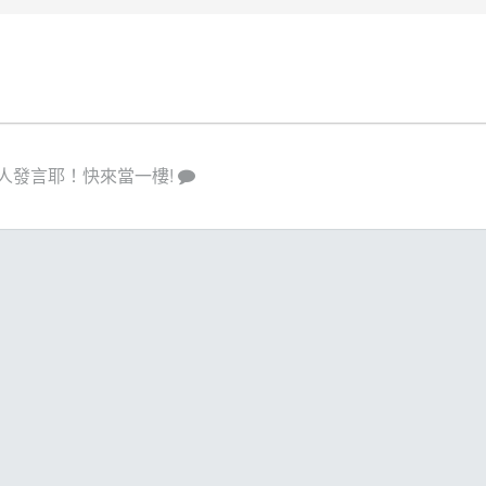
人發言耶！快來當一樓!
策