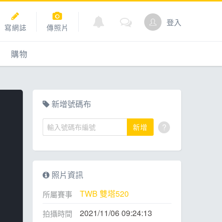
登入
寫網誌
傳照片
購物
購物
爬坡
點數商城
新增號碼布
?
新增
道
照片資訊
TWB 雙塔520
所屬賽事
2021/11/06 09:24:13
拍攝時間