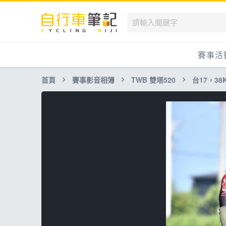
賽事活
首頁
賽事影音相簿
TWB 雙塔520
台17，38K-
國內
國外
兒童滑
跟著筆