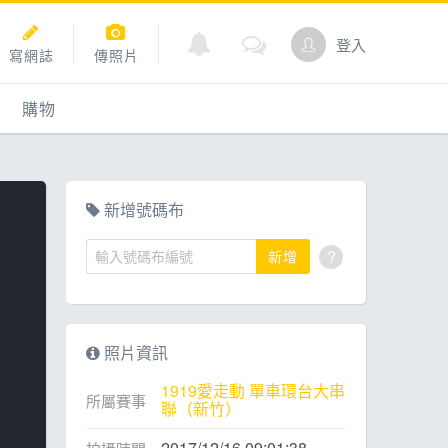
登入
寫網誌
傳照片
購物
購物
爬坡
點數商城
新增號碼布
?
新增
道
照片資訊
1919愛走動 單車環台大串
所屬賽事
聯（新竹）
2017/12/16 09:01:38