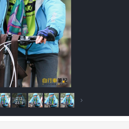
213
2379