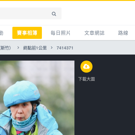
動
賽事相簿
每日照片
文章網誌
路線
（新竹）
終點前1公里
7414371
賽事影音相簿
網誌
平路
自行車好影片
知識
平路＋
步車
新聞
爬坡
下載大圖
記騎車去
產品
越野
賽事
自行車
心得
路線
主題