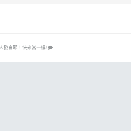
人發言耶！快來當一樓!
策