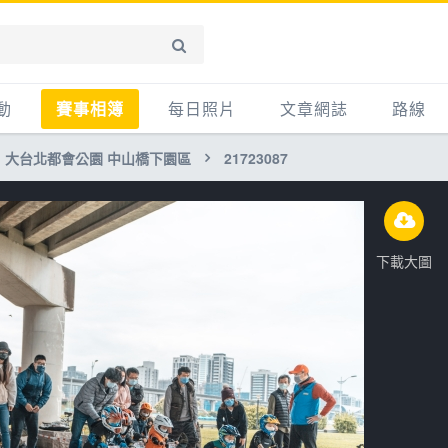
動
賽事相簿
每日照片
文章網誌
路線
大台北都會公園 中山橋下園區
21723087
賽事影音相簿
網誌
平路
自行車好影片
知識
平路＋
步車
新聞
爬坡
下載大圖
記騎車去
產品
越野
賽事
自行車
心得
路線
主題