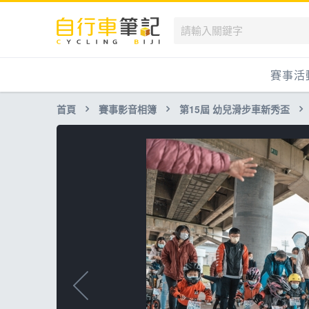
賽事活
首頁
賽事影音相簿
第15屆 幼兒滑步車新秀盃
國內
國外
兒童滑
跟著筆