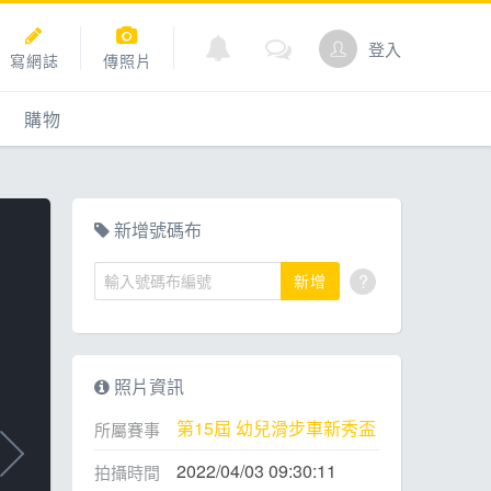
登入
寫網誌
傳照片
購物
購物
爬坡
點數商城
新增號碼布
?
新增
道
照片資訊
第15屆 幼兒滑步車新秀盃
所屬賽事
2022/04/03 09:30:11
拍攝時間