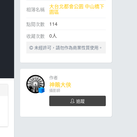
大台北都會公園 中山橋下
相簿名稱
園區
114
點閱次數
0
人
收藏次數
未經許可，請勿作為商業性質使用。
作者
神鵰大俠
攝影師
追蹤