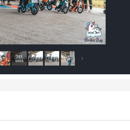
363
6688