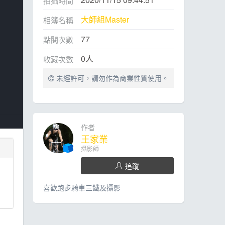
拍攝時間
大師組Master
相簿名稱
77
點閱次數
0
人
收藏次數
未經許可，請勿作為商業性質使用。
作者
王家業
攝影師
追蹤
喜歡跑步騎車三鐵及攝影