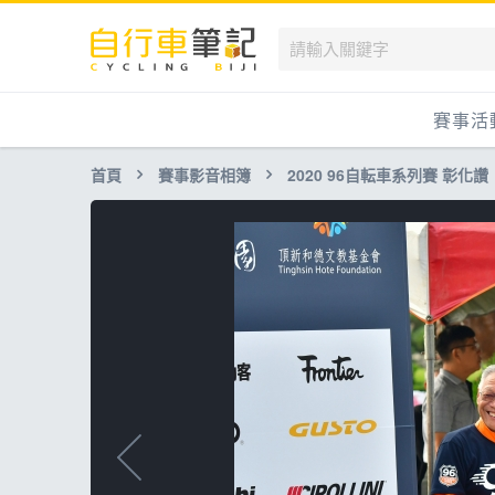
賽事活
首頁
賽事影音相簿
2020 96自転車系列賽 彰化讚
國內
國外
兒童滑
跟著筆