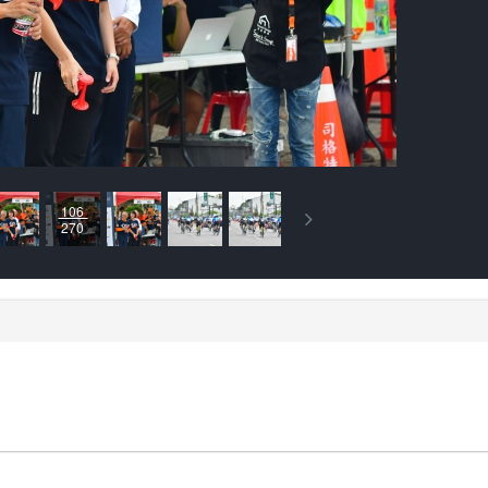
106
270