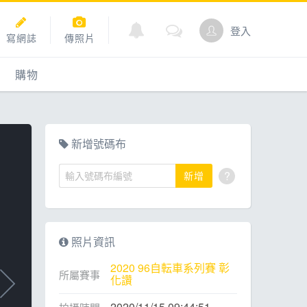
登入
寫網誌
傳照片
購物
購物
爬坡
點數商城
新增號碼布
?
新增
道
照片資訊
2020 96自転車系列賽 彰
所屬賽事
化讚
2020/11/15 09:44:51