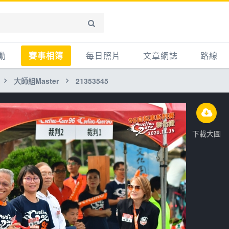
動
賽事相簿
每日照片
文章網誌
路線
大師組Master
21353545
賽事影音相簿
網誌
平路
自行車好影片
知識
平路＋
步車
新聞
爬坡
下載大圖
記騎車去
產品
越野
賽事
自行車
心得
路線
主題