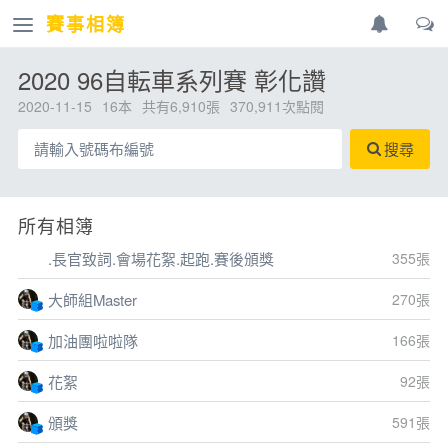
賽事相簿
2020 96自転車系列賽 彰化讚
2020-11-15
16本
共有6,910張
370,911次點閱
搜尋
所有相簿
.長官致詞.會場花絮.起跑.賽後頒獎
355張
大師組Master
270張
加油團啦啦隊
166張
花絮
92張
頒獎
591張