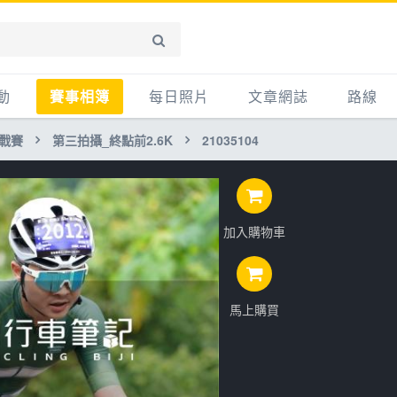
動
賽事相簿
每日照片
文章網誌
路線
挑戰賽
第三拍攝_終點前2.6K
21035104
賽事影音相簿
網誌
平路
自行車好影片
知識
平路＋
步車
新聞
爬坡
加入購物車
記騎車去
產品
越野
賽事
自行車
心得
馬上購買
路線
主題