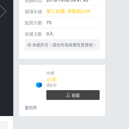
拍攝時間
第三拍攝_終點前2.6K
相簿名稱
73
點閱次數
0
人
收藏次數
未經許可，請勿作為商業性質使用。
作者
小宇
攝影師
追蹤
愛拍照