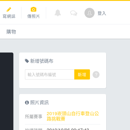
登入
寫網誌
傳照片
購物
購物
爬坡
點數商城
新增號碼布
?
新增
道
照片資訊
2019崁頭山自行車登山公
所屬賽事
路挑戰賽
2019/10/06 09:47:43