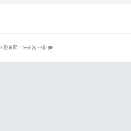
人發言耶！快來當一樓!
策