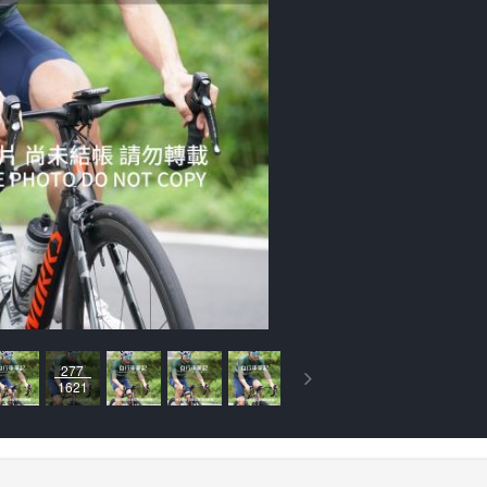
277
1621