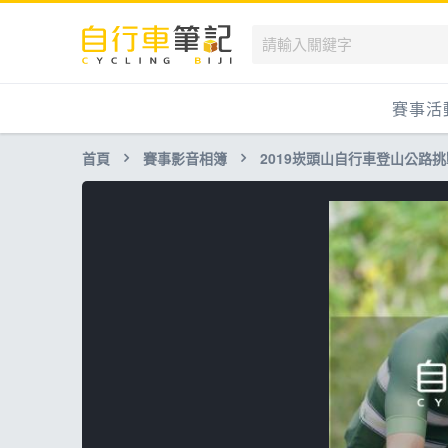
賽事活
首頁
賽事影音相簿
2019崁頭山自行車登山公路
國內
國外
兒童滑
跟著筆