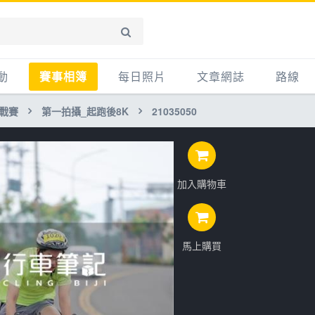
動
賽事相簿
每日照片
文章網誌
路線
挑戰賽
第一拍攝_起跑後8K
21035050
賽事影音相簿
網誌
平路
自行車好影片
知識
平路＋
步車
新聞
爬坡
加入購物車
記騎車去
產品
越野
賽事
自行車
心得
馬上購買
路線
主題