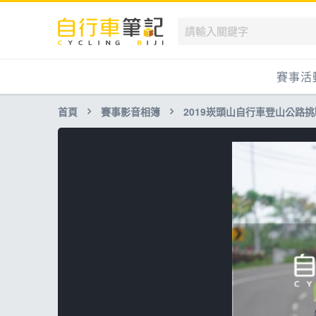
賽事活
首頁
賽事影音相簿
2019崁頭山自行車登山公路
國內
國外
兒童滑
跟著筆