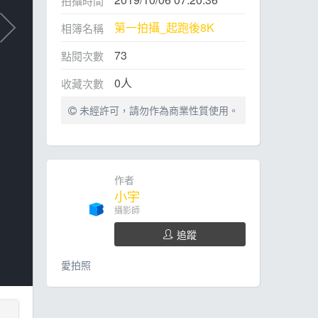
拍攝時間
第一拍攝_起跑後8K
相簿名稱
73
點閱次數
0
人
收藏次數
未經許可，請勿作為商業性質使用。
作者
小宇
攝影師
追蹤
愛拍照