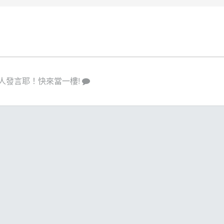
人發言耶！快來當一樓!
策