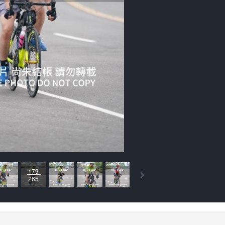
179
265