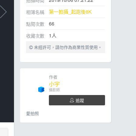
拍攝時間
第一拍攝_起跑後8K
相簿名稱
66
點閱次數
1
人
收藏次數
未經許可，請勿作為商業性質使用。
作者
小宇
攝影師
追蹤
愛拍照