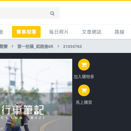
動
賽事相簿
每日照片
文章網誌
路線
挑戰賽
第一拍攝_起跑後8K
21034763
賽事影音相簿
網誌
平路
自行車好影片
知識
平路＋
步車
新聞
爬坡
加入購物車
記騎車去
產品
越野
賽事
自行車
心得
馬上購買
路線
主題