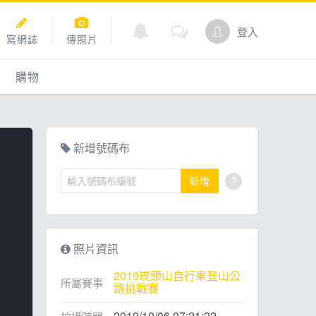
登入
寫網誌
傳照片
購物
購物
爬坡
點數商城
新增號碼布
?
新增
道
照片資訊
2019崁頭山自行車登山公
所屬賽事
路挑戰賽
2019/10/06 07:21:22