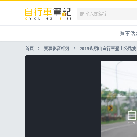
賽事活
首頁
賽事影音相簿
2019崁頭山自行車登山公路
國內
國外
兒童滑
跟著筆