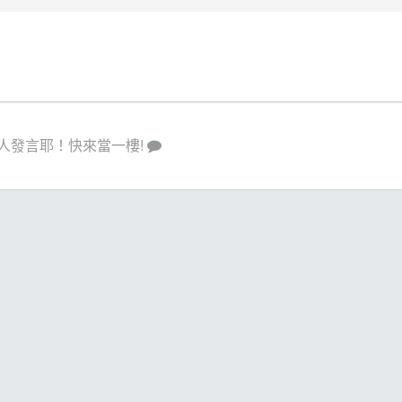
人發言耶！快來當一樓!
策