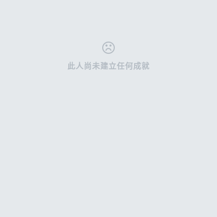
賽事相簿
文章
0
0
文章
網誌
0
0
網誌
影片
0
0
此人尚未建立任何成就
影片
每日照片
0
0
路線
0