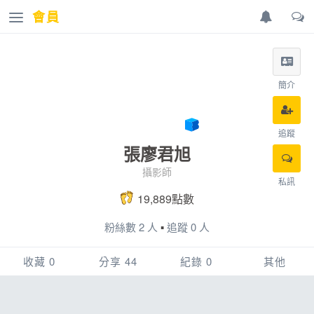
會員
簡介
追蹤
張廖君旭
攝影師
私訊
19,889點數
粉絲數 2 人
▪
追蹤 0 人
收藏 0
分享 44
紀錄 0
其他
賽事
賽事相簿
賽事紀錄
配速工具
44
0
0