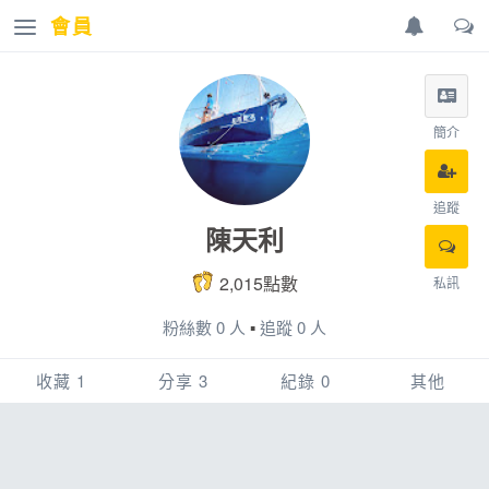
會員
簡介
追蹤
陳天利
2,015點數
私訊
粉絲數 0 人
▪
追蹤 0 人
收藏 1
分享 3
紀錄 0
其他
賽事
賽事相簿
賽事紀錄
配速工具
0
2
0
賽事相簿
文章
0
0