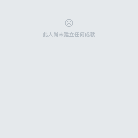
文章
網誌
1
0
網誌
影片
0
0
此人尚未建立任何成就
影片
每日照片
0
1
路線
0