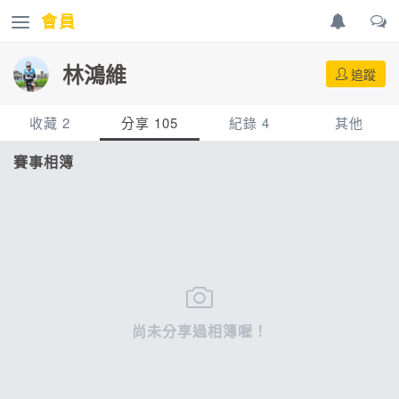
會員
林鴻維
追蹤
收藏 2
分享 105
紀錄 4
其他
賽事
賽事相簿
賽事紀錄
配速工具
賽事相簿
0
0
4
賽事相簿
網誌
81
0
文章
影片
0
0
網誌
每日照片
24
2
尚未分享過相簿喔！
影片
0
路線
0