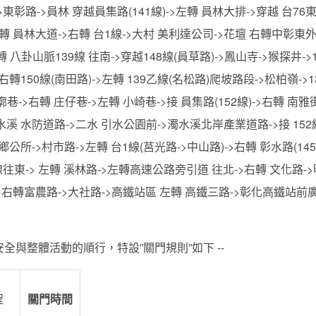
東彰路->員林 穿越員集路(141線)->左轉 員林大排->穿越 台76
轉 員林大道->右轉 台1線->大村 美利達公司->花壇 右轉中彰東
轉 八卦山脈139線 往南->穿越148線(員草路)->鳳山寺->猴探井->
轉150線(南田路)->左轉 139乙線(名松路)爬坡路段->松柏嶺->1
巷->右轉 庄仔巷->左轉 小崎巷->接 員集路(152線)->右轉 南雅街
溪 水防道路->二水 引水公園前->濁水溪北岸產業道路->接 152
鄉公所->村市路->左轉 台1線(莒光路->中山路)->右轉 彰水路(145
線往東-> 左轉 溪林路->左轉高速公路旁引道 往北->右轉 文化路->
 右轉富農路->大社路->高鐵站區 左轉 高鐵三路->彰化高鐵站前
全與整體活動的順行，特設”關門規則”如下 --
程
關門時間