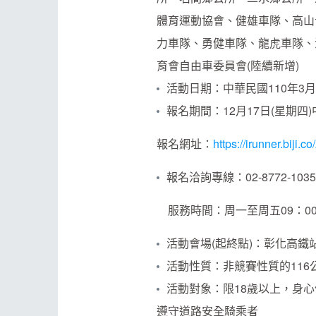
體育運動協會、健雄車隊、高山
力車隊、勇健車隊、龍虎車隊、
育會自由車委員會(陸續新增)
活動日期：中華民國110年3月2
報名期間：12月17日(星期四)
報名網址：
https://irunner.biji.
報名洽詢專線：02-8772-1
服務時間：周一至周五09：00～12:
活動會場(起終點)：彰化高鐵站
活動性質：非競賽性質的11
活動對象：限18歲以上，身心
遵守道路安全騎乘者