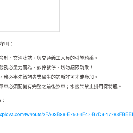
守則：
管制、交通號誌、與交通義工人員的引導騎乘。
戰務必量力而為，該停就停，切勿超限騎乘！
，務必事先徵詢專業醫生的診斷許可才能參加。
單車必須配備有完整之前後煞車；水壺架禁止掛用保特瓶。
)：
w.xplova.com/tw/route/2FA03B86-E750-4F47-B7D9-17783FBEE