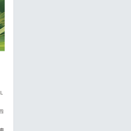
L
四
車