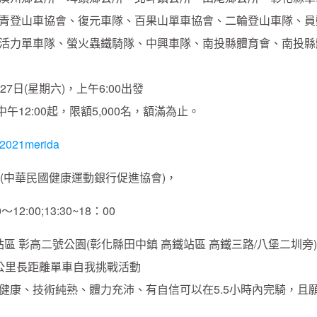
青登山車協會、復元車隊、百果山單車協會、二輪登山車隊、員
活力單車隊、螢火蟲鐵騎隊、中興車隊、南投縣體育會、南投縣
7日(星期六)，上午6:00出發
中午12:00起，限額5,000名，額滿為止。
co/2021merida
035(中華民國健康運動銀行促進協會)，
00;13:30~18：00
區 彰高二號公園(彰化縣田中鎮 高鐵站區 高鐵三路/八堡二圳旁)
6公里長距離單車自我挑戰活動
健康、技術純熟、體力充沛、有自信可以在5.5小時內完騎，且