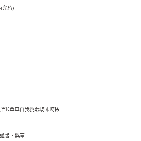
內完騎)
經典百K單車自我挑戰騎乘時段
證書、獎章