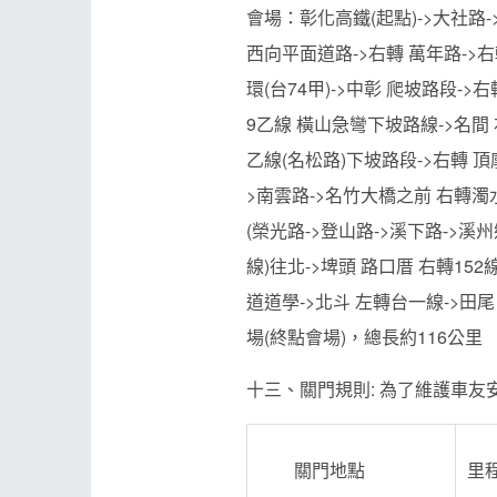
會場：彰化高鐵(起點)->大社路->
西向平面道路->右轉 萬年路->右
環(台74甲)->中彰 爬坡路段->右
9乙線 橫山急彎下坡路線->名間 右
乙線(名松路)下坡路段->右轉 頂廓
>南雲路->名竹大橋之前 右轉濁水
(榮光路->登山路->溪下路->溪州
線)往北->埤頭 路口厝 右轉152
道道學->北斗 左轉台一線->田尾
場(終點會場)，總長約116公里
十三、關門規則: 為了維護車友安
關門地點
里