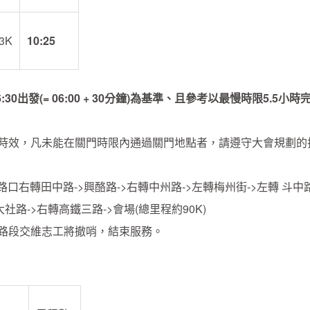
3K
10:25
6:30
出發
(= 06:00 + 30
分鐘
)
為基準、且參考以最慢時限
5.5
小時
時效，凡未能在關門時限內通過關門地點者，請遵守大會規劃的
路 路口右轉田中路->興酪路->右轉中州路->左轉梅州街->左轉 斗中
轉 大社路->右轉高鐵三路->會場(總里程約90K)
路段交維志工將撤哨，結束服務。