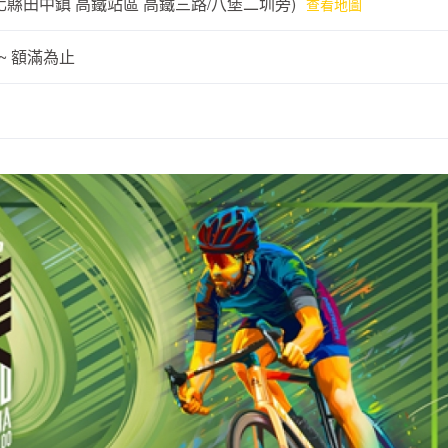
縣田中鎮 高鐵站區 高鐵三路/八堡二圳旁)
查看地圖
0 ~ 額滿為止