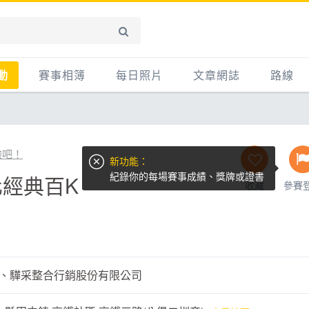
動
賽事相簿
每日照片
文章網誌
路線
賽事影音相簿
網誌
平路
自行車好影片
知識
平路＋
驗吧！
新功能：
步車
新聞
爬坡
紀錄你的每場賽事成績、獎牌或證書
彰化經典百K
收藏
參賽
記騎車去
產品
越野
賽事
自行車
心得
路線
、驊采整合行銷股份有限公司
主題