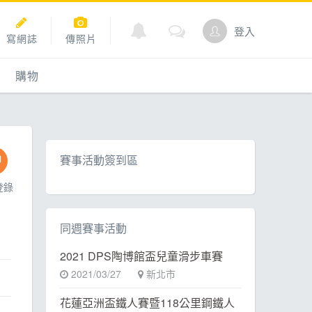
登入
寫網誌
傳照片
購物
購物
爬坡
點數商城
賽事活動簽到區
登錄
道
同週賽事活動
2021 DPS陶博館盃兒童滑步車賽
2021/03/27
新北市
花蓮亞洲盃鐵人賽暨118公里鋼鐵人