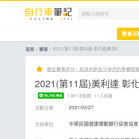
賽事活
>
> 2021(第11屆)美利達 彰化經典百K
首頁
賽事
國內
國外
替此賽事評分，和其他跑友分享您的參賽經
兒童滑
2021(第11屆)美利達 
跟著筆
7,881次點閱
11人收藏
2021/03/27
活動日期
中華民國健康運動銀行促進協會
主辦單位