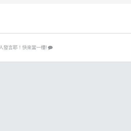
人發言耶！快來當一樓!
策