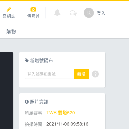
登入
寫網誌
傳照片
購物
購物
爬坡
點數商城
新增號碼布
?
新增
道
照片資訊
TWB 雙塔520
所屬賽事
2021/11/06 09:58:16
拍攝時間