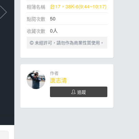
台17，38K-6(9:44~10:17)
相簿名稱
50
點閱次數
0
人
收藏次數
未經許可，請勿作為商業性質使用。
作者
唐志清
追蹤