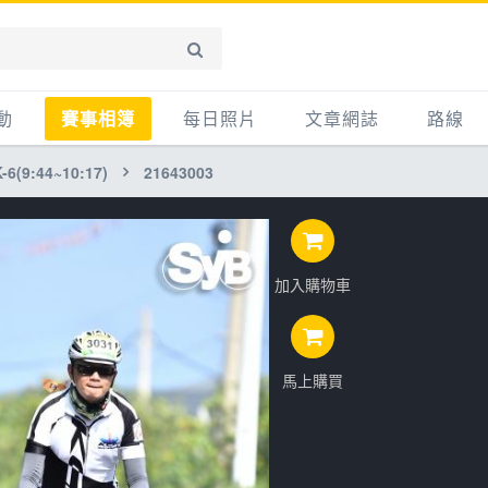
動
賽事相簿
每日照片
文章網誌
路線
6(9:44~10:17)
21643003
賽事影音相簿
網誌
平路
自行車好影片
知識
平路＋
步車
新聞
爬坡
加入購物車
記騎車去
產品
越野
賽事
自行車
心得
馬上購買
路線
主題