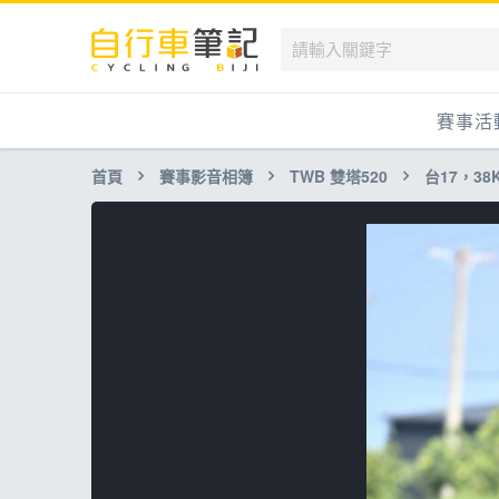
賽事活
首頁
賽事影音相簿
TWB 雙塔520
台17，38K-
國內
國外
兒童滑
跟著筆