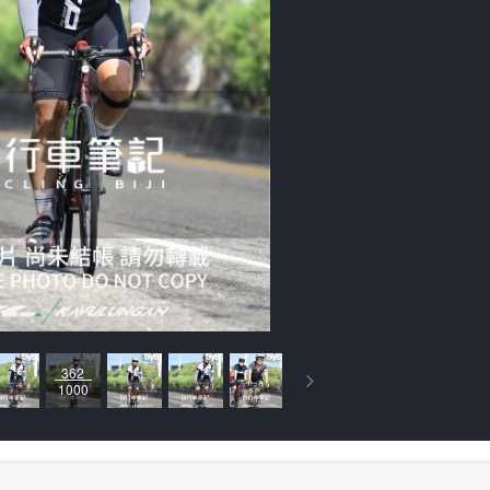
362
1000