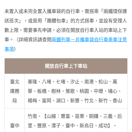
未置入或未完全置入攜車袋的自行車，需搭乘「兩鐵環保運
送班次」，或是用「團體包車」的方式搭車，並設有受理人
數上限，需要事先申請，必須在開放自行車入站的車站上下
車。（詳細資訊請查閱
兩鐵列車－非攜車袋自行車乘車注意
事項
）
開放自行車上下車站
臺北
基隆、八堵、七堵、汐止、南港、松山、萬
運務
華、板橋、樹林、鶯歌、桃園、中壢、埔心、
段
楊梅、富岡、湖口、新豐、竹北、新竹、香山
竹南、【山線：豐富、苗栗、銅鑼、三義、后
臺中
里、豐原、潭子、臺中、新烏日、成功】、