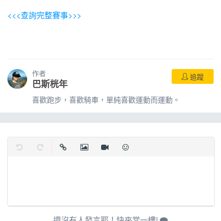
<<<查詢完整賽事>>>
作者
追蹤
巴斯桄年
喜歡跑步，喜歡騎車，單純喜歡運動而運動。
復原
取消復原
插入連結
插入圖片
插入影片
表情
還沒有人發言耶！快來當一樓!