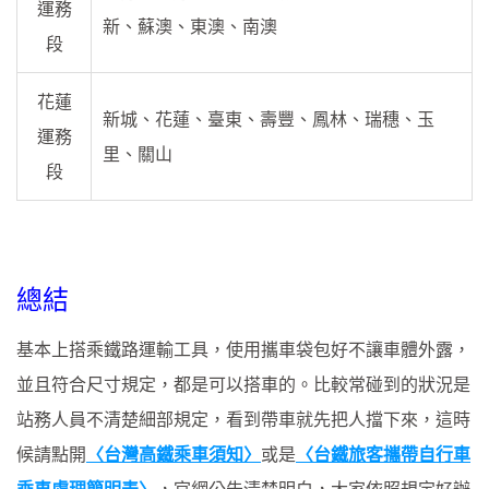
運務
新、蘇澳、東澳、南澳
段
花蓮
新城、花蓮、臺東、壽豐、鳳林、瑞穗、玉
運務
里、關山
段
總結
基本上搭乘鐵路運輸工具，使用攜車袋包好不讓車體外露，
並且符合尺寸規定，都是可以搭車的。比較常碰到的狀況是
站務人員不清楚細部規定，看到帶車就先把人擋下來，這時
候請點開
〈台灣高鐵乘車須知〉
或是
〈台鐵旅客攜帶自行車
乘車處理簡明表〉
，官網公告清楚明白，大家依照規定好辦