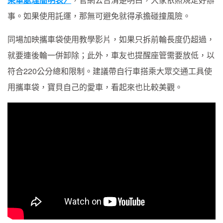
事。如果使用託運，那無可避免就得承擔碰撞風險。
同場加映攜車袋使用教學影片，如果只拆前輪長度仍超過，
就要連後輪一併卸除；此外，車友也提醒座管需要放低，以
符合220公分總和限制。建議帶自行車搭乘大眾交通工具使
用攜車袋，寶貝自己的愛車，看起來也比較美觀。