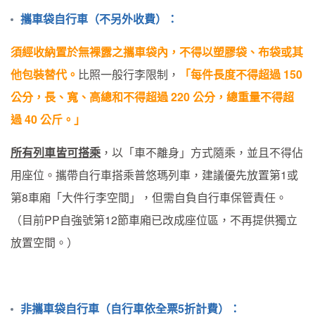
攜車袋自行車（不另外收費）：
須經收納置於
無裸露
之攜車袋內
，不得以塑膠袋、布袋或其
他包裝替代。
比照一般行李限制，
「每件長度不得超過 150
公分，長、寬、高總和不得超過 220 公分，總重量不得超
過 40 公斤。」
所有列車皆可搭乘
，以「車不離身」方式隨乘，並且不得佔
用座位。攜帶自行車搭乘普悠瑪列車，建議優先放置第1或
第8車廂「大件行李空間」，但需自負自行車保管責任。
（目前PP自強號第12節車廂已改成座位區，不再提供獨立
放置空間。）
非攜車袋自行車（自行車依全票5折計費）：