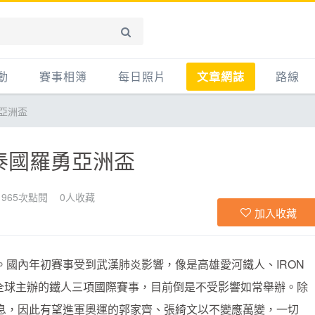
動
賽事相簿
每日照片
文章網誌
路線
亞洲盃
賽事影音相簿
網誌
平路
自行車好影片
知識
平路＋
泰國羅勇亞洲盃
步車
新聞
爬坡
記騎車去
產品
越野
965次點閱
0
人收藏
加入收藏
賽事
自行車
心得
國內年初賽事受到武漢肺炎影響，像是高雄愛河鐵人、IRON
路線
TU 於全球主辦的鐵人三項國際賽事，目前倒是不受影響如常舉辦。除
主題
息，因此有望進軍奧運的郭家齊、張綺文以不變應萬變，一切