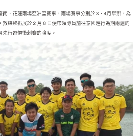
南、花蓮兩場亞洲盃賽事，兩場賽事分別於 3、4月舉辦，為
練魏振展於 2 月 8 日便帶領隊員前往泰國進行為期兩週的
員先行習慣衝刺賽的強度。