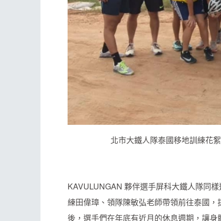
北市大鐵人隊泰國移地訓練花絮（照片
KAVULUNGAN 夥伴選手屏科大鐵人隊同
練田偉璋、領隊陳敏弘老師帶領前往泰國，
後，選手們在年底有近月的休息週期，讓身體