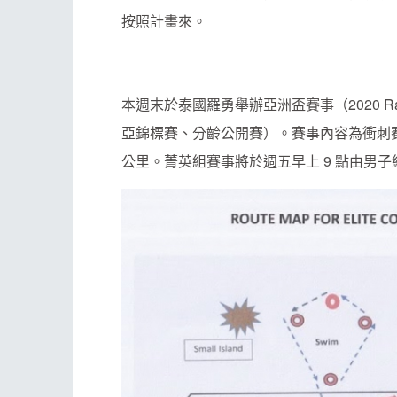
按照計畫來。
本週末於泰國羅勇舉辦亞洲盃賽事（2020 Rayong N
亞錦標賽、分齡公開賽）。賽事內容為衝刺賽，
公里。菁英組賽事將於週五早上 9 點由男子