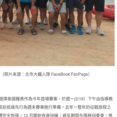
來源：北市大鐵人隊 FaceBook FanPage）
樣選擇泰國羅勇作為今年首場賽事，於週一(2/18）下午由指導教
提前抵達先行為週末賽事進行準備。去年一整年的征戰旅程之
完全恢復。12 月開始恢復訓練，過年期間全隊移訓臺東，進