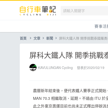
賽事活
首頁
文章
新聞
屏科大鐵人隊 開季挑戰泰國羅勇
國內
國外
屏科大鐵人隊 開季挑戰
兒童滑
跟著筆
KAVULUNGAN Cycling
發表於2020/02/19
農曆新年結束後，便代表鐵人賽季正式開始。
MAN 70.3 相繼取消、延期。不過由 I
此之外東京奧運目前也尚未正式釋出停辦消