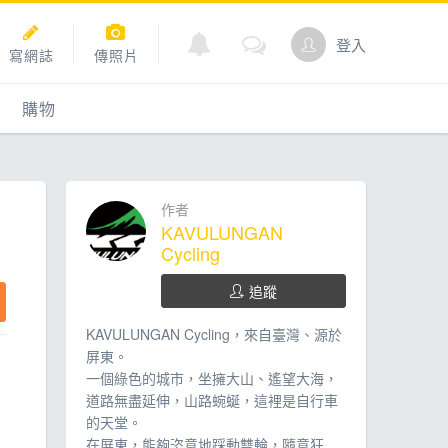
登入
寫網誌
傳照片
購物
購物
爬坡
點數商城
作者
KAVULUNGAN
Cycling
追蹤
道
KAVULUNGAN Cycling，來自臺灣、源於
屏東。
一個綠色的城市，坐擁大山、遙望大海，
道路無盡延伸，山路蜿蜒，這裡是自行車
的天堂。
在屏東，能夠恣意地踩動雙輪，隨意狂