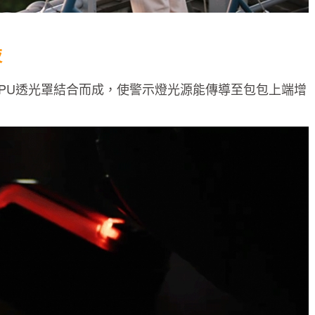
夜
 與 TPU透光罩結合而成，使警示燈光源能傳導至包包上端增