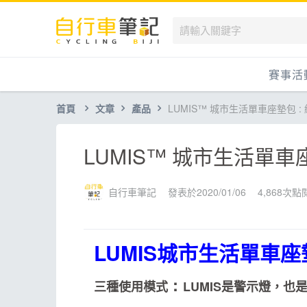
賽事活
首頁
文章
產品
LUMIS™ 城市生活單車座墊包 
國內
國外
LUMIS™ 城市生活單車
兒童滑
跟著筆
自行車筆記
發表於2020/01/06
4,868次點
LUMIS城市生活單車座
:
三種使用模式
LUMIS是警示燈，