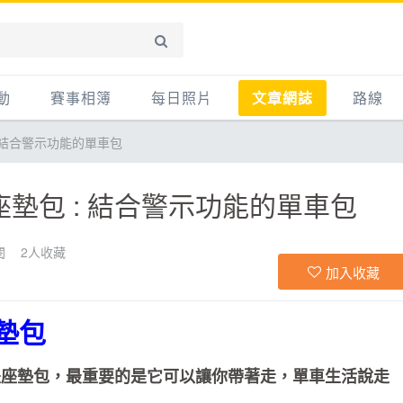
動
賽事相簿
每日照片
文章網誌
路線
: 結合警示功能的單車包
賽事影音相簿
網誌
平路
自行車好影片
知識
平路＋
座墊包 : 結合警示功能的單車包
步車
新聞
爬坡
記騎車去
產品
越野
閱
2
人收藏
加入收藏
賽事
自行車
心得
墊包
路線
主題
也是座墊包，最重要的是它可以讓你帶著走，單車生活說走