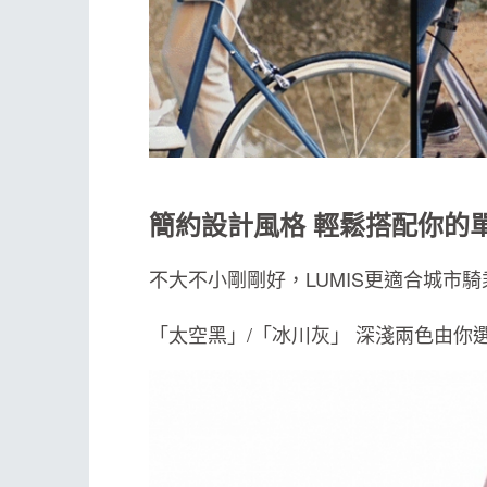
簡約設計風格 輕鬆搭配你的
不大不小剛剛好，LUMIS更適合城市
「太空黑」/「冰川灰」 深淺兩色由你