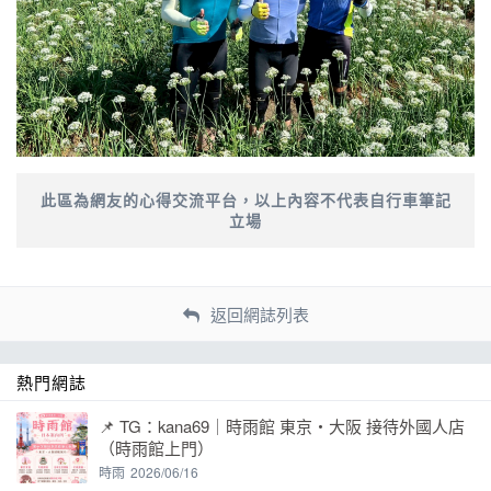
此區為網友的心得交流平台，以上內容不代表自行車筆記
立場
返回網誌列表
熱門網誌
📌 TG：kana69｜時雨館 東京・大阪 接待外國人店
（時雨館上門）
時雨
2026/06/16