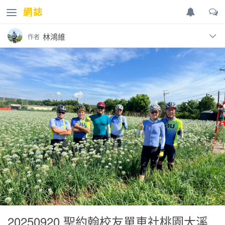
網誌
林鴻維
作者
近期發表的網誌
追蹤
20260802 聖約翰(新埔)校友單車社夏日長途騎行
20260725 白色新車鞋首航，校友夜騎一路加碼到淡
水！
20260531 淡水河河濱騎單車訪友嚐美食之旅
20260516 聖約翰(新埔)校友單車社開箱淡江大橋加
碼騎乘觀音山
20250920 聖約翰校友單車社桃園大溪