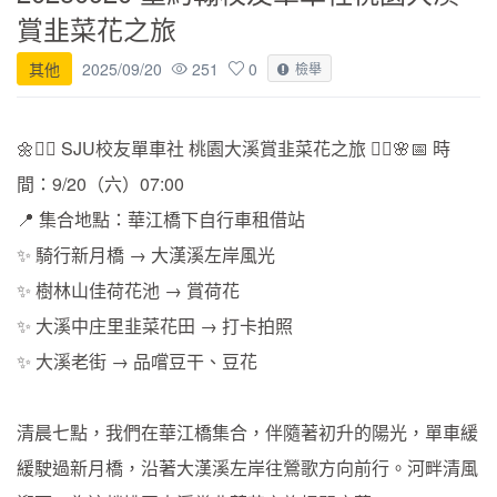
賞韭菜花之旅
其他
2025/09/20
251
0
檢舉
🌼🚴‍♂️ SJU校友單車社 桃園大溪賞韭菜花之旅 🚴‍♀️🌸📅 時
間：9/20（六）07:00
📍 集合地點：華江橋下自行車租借站
✨ 騎行新月橋 → 大漢溪左岸風光
✨ 樹林山佳荷花池 → 賞荷花
✨ 大溪中庄里韭菜花田 → 打卡拍照
✨ 大溪老街 → 品嚐豆干、豆花
清晨七點，我們在華江橋集合，伴隨著初升的陽光，單車緩
緩駛過新月橋，沿著大漢溪左岸往鶯歌方向前行。河畔清風