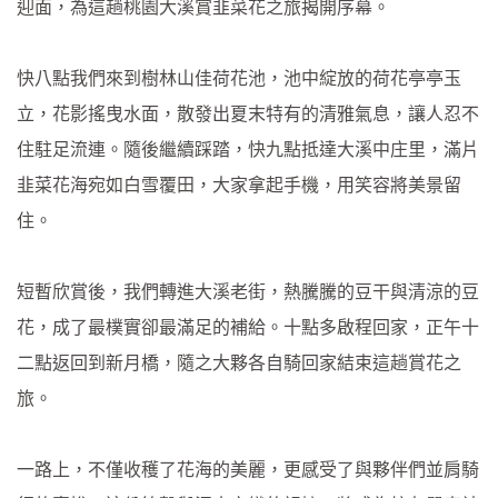
迎面，為這趟桃園大溪賞韭菜花之旅揭開序幕。
快八點我們來到樹林山佳荷花池，池中綻放的荷花亭亭玉
立，花影搖曳水面，散發出夏末特有的清雅氣息，讓人忍不
住駐足流連。隨後繼續踩踏，快九點抵達大溪中庄里，滿片
韭菜花海宛如白雪覆田，大家拿起手機，用笑容將美景留
住。
短暫欣賞後，我們轉進大溪老街，熱騰騰的豆干與清涼的豆
花，成了最樸實卻最滿足的補給。十點多啟程回家，正午十
二點返回到新月橋，隨之大夥各自騎回家結束這趟賞花之
旅。
一路上，不僅收穫了花海的美麗，更感受了與夥伴們並肩騎