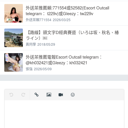
外送茶推薦賴:771554或52582(Escort Outcall
telegram： t229v)或Gleezy：tw229v
外送茶賴771554
2026/03/25
【路線】頭文字D經典賽道（いろは坂、秋名、椿
ライン）￼
黃同學
2018/05/29
外送茶推薦電報Escort Outcall telegram：
@kh032421或Gleezy：kh032421
張強
2026/05/09
復原
取消復原
插入連結
插入圖片
插入影片
表情