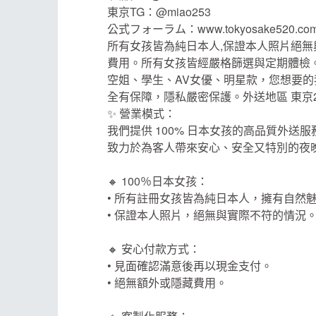
東京TG：@miao253
公式フォーラム：www.tokyosake520.co
所有女孩皆為純日本人,保證本人照片絕無
費用。所有女孩皆經嚴格篩選與定期體檢
空姐、學生、AV女優、明星款，您想要
全有保障，隱私嚴密保護。外送地區 東京
✨ 營業模式：
我們提供 100% 日本女孩的高品質外送服
致力於為客人帶來安心、安全又特別的夜
🔸 100％日本女孩：
• 所有註冊女孩皆為純日本人，擁有自然
• 保證本人照片，絕無與實際不符的情況
🔸 安心付款方式：
• 見面確認滿意後再以現金支付。
• 絕無額外或隱藏費用。