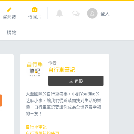
登入
寫網誌
傳照片
購物
購物
爬坡
點數商城
作者
自行車筆記
追蹤
道
大至國際的自行車盛事，小到YouBike的
芝麻小事，讓我們從踩踏間找到生活的樂
趣，自行車筆記要讓你成為全世界最幸福
的車友！
自行車筆記
自行車筆記粉絲頁