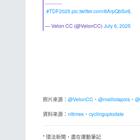
______
#TDF2025
pic.twitter.com/8ArpQbSotL
— Velon CC (@VelonCC)
July 6, 2025
照片來源：
@VelonCC
、
@maillotapois
、
@
資料來源：
nltimes
、
cyclinguptodate
* 環法新聞，盡在運動筆記