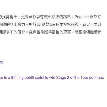
Poel 的強勢稱王，更是黃衫爭奪戰火點燃的起點。Pogacar 雖然在
小覷的登山實力。對於環法這場三週馬拉松來說，戰火正要升
用腿寫下的傳奇。究竟誰能獲得最後的冠軍，就跟編輯繼續追
wo
in a thrilling uphill sprint to win Stage 2 of the Tour de Franc