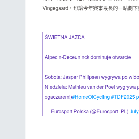
Vingegaard，也讓今年賽事最長的一站劃
ŚWIETNA JAZDA
Alpecin-Deceuninck dominuje otwarcie
Sobota: Jasper Philipsen wygrywa po wido
Niedziela: Mathieu van der Poel wygrywa p
ogaczarem!)
#HomeOfCycling
#TDF2025
p
— Eurosport Polska (@Eurosport_PL)
July