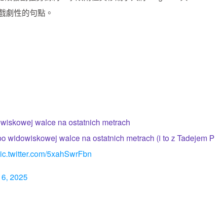
下戲劇性的句點。
wiskowej walce na ostatnich metrach
o widowiskowej walce na ostatnich metrach (i to z Tadejem P
ic.twitter.com/5xahSwrFbn
 6, 2025