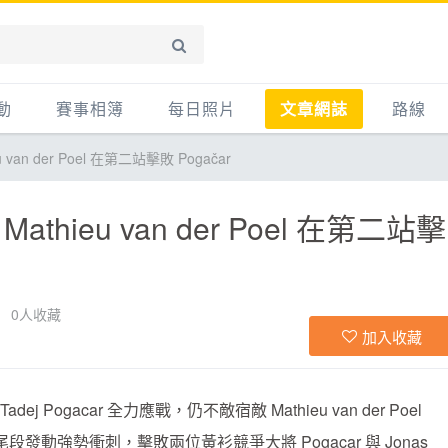
動
賽事相簿
每日照片
文章網誌
路線
n der Poel 在第二站擊敗 Pogačar
賽事影音相簿
網誌
平路
自行車好影片
知識
平路＋
ieu van der Poel 在第二站擊
步車
新聞
爬坡
記騎車去
產品
越野
賽事
自行車
0
人收藏
加入收藏
心得
路線
 Pogacar 全力應戰，仍不敵宿敵 Mathieu van der Poel
主題
動強勢衝刺，擊敗兩位黃衫競爭大將 Pogacar 與 Jonas