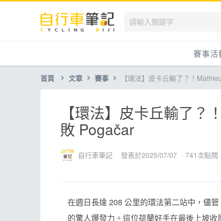
賽事活
首頁
文章
賽事
【環法】皮卡丘輸了？！Mathieu va
國內
國外
【環法】皮卡丘輸了？！Math
兒童滑
敗 Pogačar
跟著筆
自行車筆記
發表於2025/07/07
741次點閱
在週日長達 208 公里的環法第二站中，儘管 Tadej
的驚人爆發力。這位荷蘭好手在最後上坡收尾段發