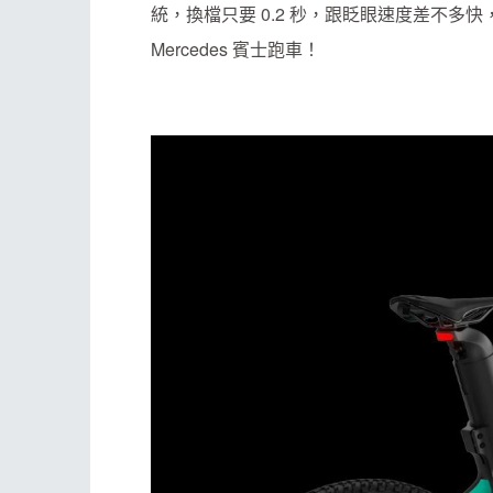
統，換檔只要 0.2 秒，跟眨眼速度差不
Mercedes 賓士跑車！