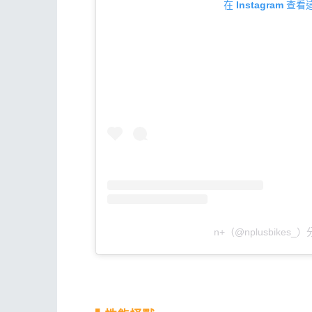
在 Instagram 查
n+（@nplusbikes