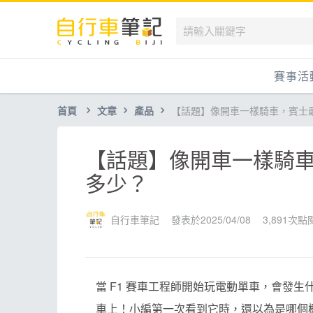
賽事活
首頁
文章
產品
【話題】像開車一樣騎車，賓士
國內
國外
【話題】像開車一樣騎
兒童滑
多少？
跟著筆
自行車筆記
發表於2025/04/08
3,891次點
當 F1 賽車工程師開始玩電動單車，會發生什麼事？答
車上！小編第一次看到它時，還以為是哪個