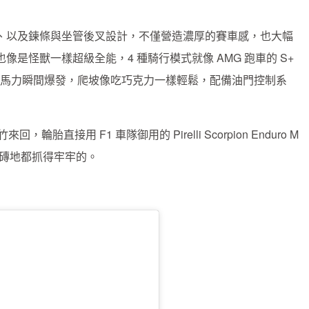
、以及鍊條與坐管後叉設計，不僅營造濃厚的賽車感，也大幅
是怪獸一樣超級全能，4 種騎行模式就像 AMG 跑車的 S+
50W 馬力瞬間爆發，爬坡像吃巧克力一樣輕鬆，配備油門控制系
胎直接用 F1 車隊御用的 Pirelli Scorpion Enduro M
雨天磁磚地都抓得牢牢的。