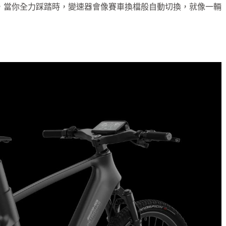
多快，當你全力踩踏時，變速器會像賽車換檔般自動切換，就像一輛