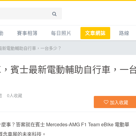
動
賽事相簿
每日照片
文章網誌
路線
最新電動輔助自行車，一台多少？
賽事影音相簿
網誌
平路
自行車好影片
知識
平路＋
車，賓士最新電動輔助自行車，一
步車
新聞
爬坡
記騎車去
產品
越野
賽事
自行車
閱
0
人收藏
加入收藏
心得
路線
案就在賓士 Mercedes-AMG F1 Team eBike 電動單
主題
概念車展的未來科技。