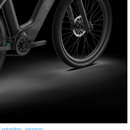
｜
nplusbikes_ instagram