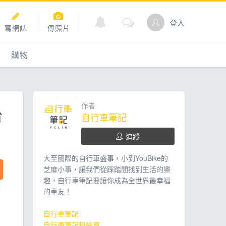
登入
寫網誌
傳照片
購物
購物
爬坡
點數商城
作者
台
自行車筆記
追蹤
道
大至國際的自行車盛事，小到YouBike的
芝麻小事，讓我們從踩踏間找到生活的樂
趣，自行車筆記要讓你成為全世界最幸福
的車友！
自行車筆記
自行車筆記粉絲頁