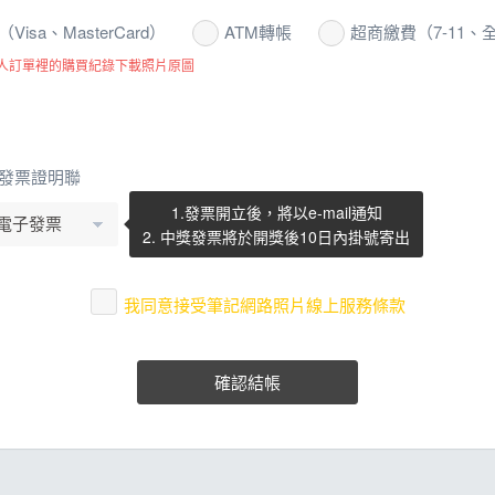
isa、MasterCard）
ATM轉帳
超商繳費（7-11、
人訂單裡的購買紀錄下載照片原圖
發票證明聯
1.發票開立後，將以e-mail通知
2. 中獎發票將於開獎後10日內掛號寄出
我同意接受筆記網路照片線上服務條款
確認結帳