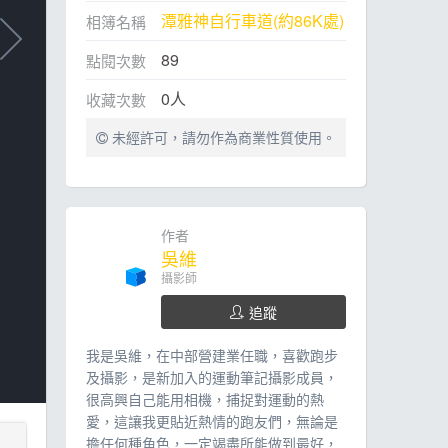
潭雅神自行車道(約86K處)
相簿名稱
89
點閱次數
0
人
收藏次數
未經許可，請勿作為商業性質使用。
作者
吳維
攝影師
追蹤
我是吳維，在中部營建業任職，喜歡跑步
及攝影，是新加入的運動筆記攝影成員，
很高興自己能用相機，捕捉對運動的熱
愛，這讓我更貼近熱情的跑友們，無論是
擔任何種角色，一定竭盡所能做到最好，