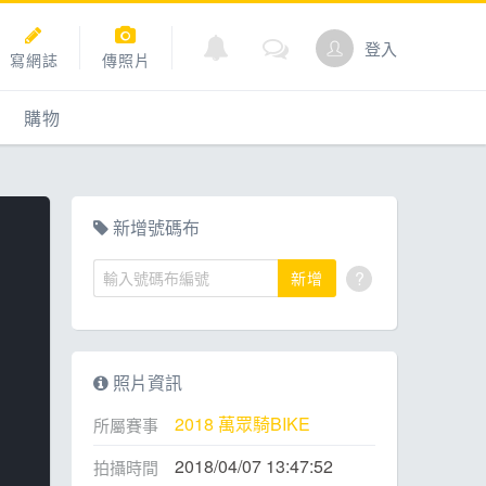
登入
寫網誌
傳照片
購物
購物
爬坡
點數商城
新增號碼布
?
新增
道
照片資訊
2018 萬眾騎BIKE
所屬賽事
2018/04/07 13:47:52
拍攝時間