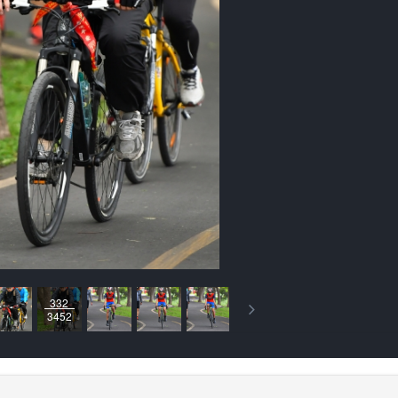
332
3452