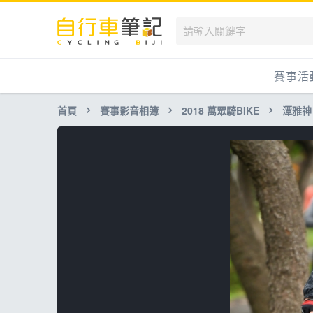
賽事活
首頁
賽事影音相簿
2018 萬眾騎BIKE
潭雅神
國內
國外
兒童滑
跟著筆