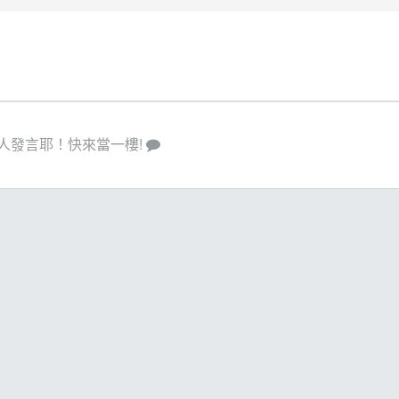
人發言耶！快來當一樓!
策