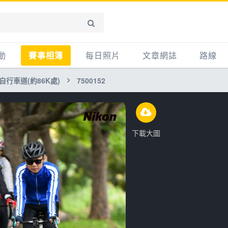
動
賽事相簿
每日照片
文章網誌
路線
自行車道(約86K處)
7500152
賽事影音相簿
網誌
平路
自行車好影片
知識
平路＋
步車
新聞
爬坡
下載大圖
記騎車去
產品
越野
賽事
自行車
心得
路線
主題