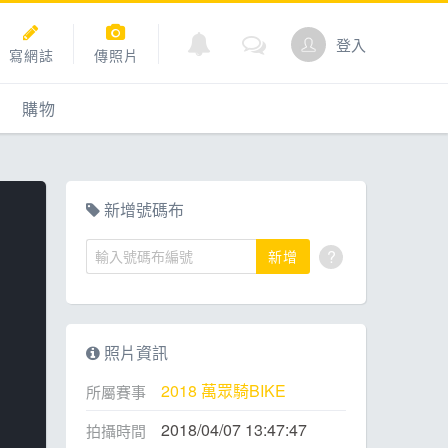
登入
寫網誌
傳照片
購物
購物
爬坡
點數商城
新增號碼布
?
新增
道
照片資訊
2018 萬眾騎BIKE
所屬賽事
2018/04/07 13:47:47
拍攝時間