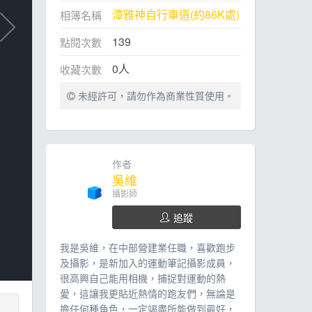
潭雅神自行車道(約86K處)
相簿名稱
139
點閱次數
0
人
收藏次數
未經許可，請勿作為商業性質使用。
作者
吳維
攝影師
追蹤
我是吳維，在中部營建業任職，喜歡跑步
及攝影，是新加入的運動筆記攝影成員，
很高興自己能用相機，捕捉對運動的熱
愛，這讓我更貼近熱情的跑友們，無論是
擔任何種角色，一定竭盡所能做到最好，