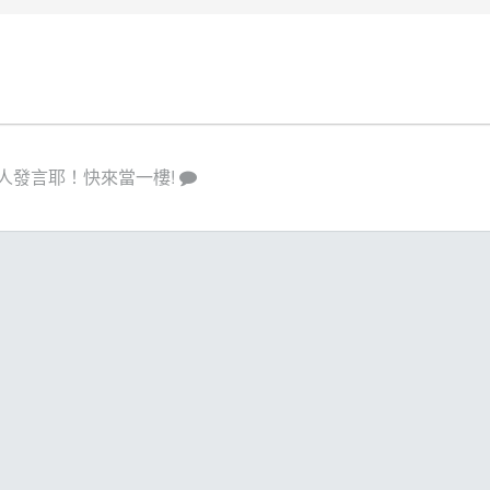
人發言耶！快來當一樓!
策