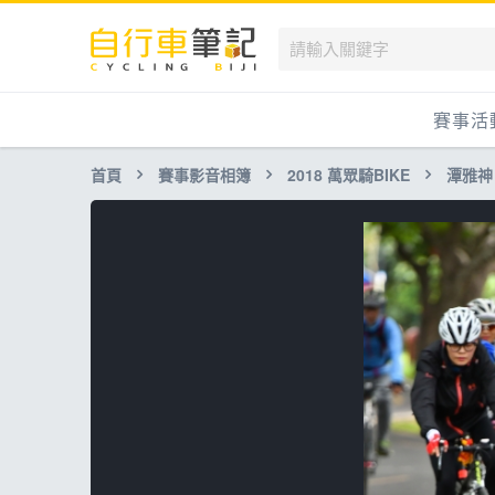
賽事活
首頁
賽事影音相簿
2018 萬眾騎BIKE
潭雅神
國內
國外
兒童滑
跟著筆