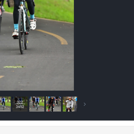
322
3452