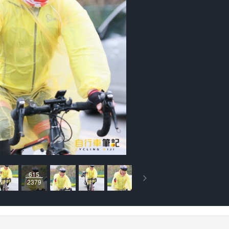
615
2379