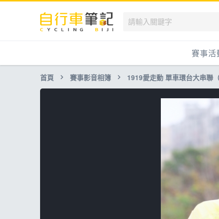
賽事活
首頁
賽事影音相簿
1919愛走動 單車環台大串聯
國內
國外
兒童滑
跟著筆