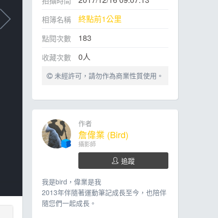
拍攝時間
終點前1公里
相簿名稱
183
點閱次數
0
人
收藏次數
未經許可，請勿作為商業性質使用。
作者
詹偉業 (Bird)
攝影師
追蹤
我是bird，偉業是我
2013年伴隨著運動筆記成長至今，也陪伴
隨您們一起成長。