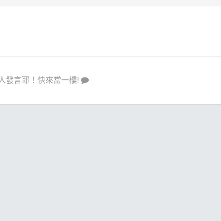
人發言耶！快來當一樓!
策