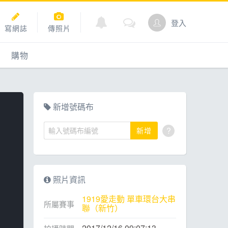
登入
寫網誌
傳照片
購物
購物
爬坡
點數商城
新增號碼布
?
新增
道
照片資訊
1919愛走動 單車環台大串
所屬賽事
聯（新竹）
2017/12/16 09:07:13