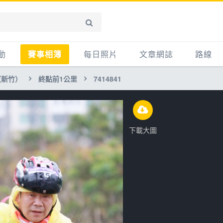
動
賽事相簿
每日照片
文章網誌
路線
（新竹）
終點前1公里
7414841
賽事影音相簿
網誌
平路
自行車好影片
知識
平路＋
步車
新聞
爬坡
下載大圖
記騎車去
產品
越野
賽事
自行車
心得
路線
主題