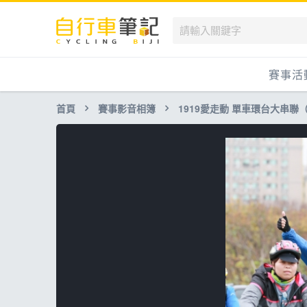
賽事活
首頁
賽事影音相簿
1919愛走動 單車環台大串聯
國內
國外
兒童滑
跟著筆