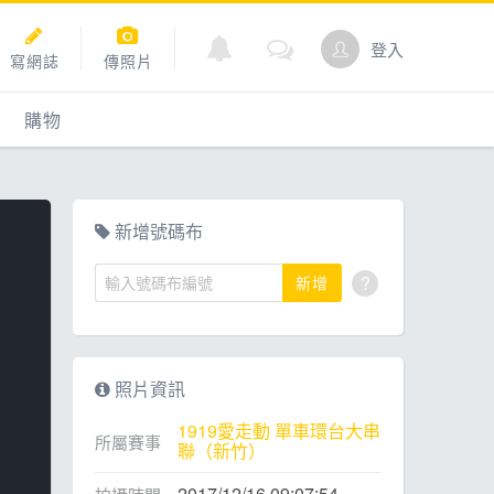
登入
寫網誌
傳照片
購物
購物
爬坡
點數商城
新增號碼布
?
新增
道
照片資訊
1919愛走動 單車環台大串
所屬賽事
聯（新竹）
2017/12/16 09:07:54