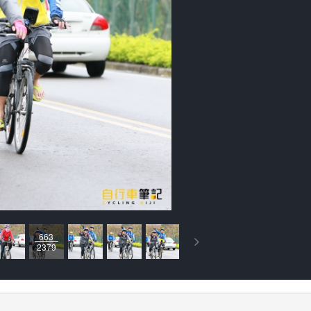
663
2379