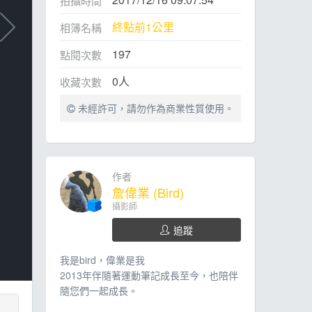
拍攝時間
終點前1公里
相簿名稱
197
點閱次數
0
人
收藏次數
未經許可，請勿作為商業性質使用。
作者
詹偉業 (Bird)
攝影師
追蹤
我是bird，偉業是我
2013年伴隨著運動筆記成長至今，也陪伴
隨您們一起成長。