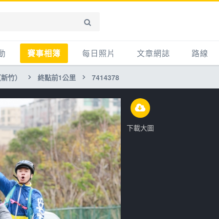
動
賽事相簿
每日照片
文章網誌
路線
（新竹）
終點前1公里
7414378
賽事影音相簿
網誌
平路
自行車好影片
知識
平路＋
步車
新聞
爬坡
下載大圖
記騎車去
產品
越野
賽事
自行車
心得
路線
主題