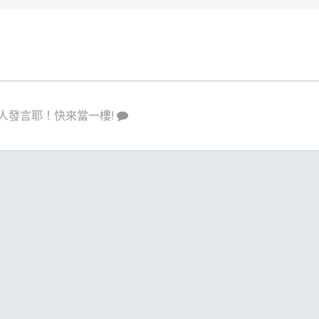
人發言耶！快來當一樓!
策