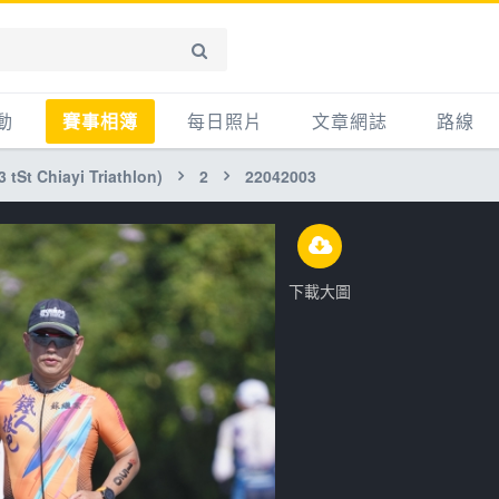
動
賽事相簿
每日照片
文章網誌
路線
t Chiayi Triathlon)
2
22042003
賽事影音相簿
網誌
平路
自行車好影片
知識
平路＋
步車
新聞
爬坡
下載大圖
記騎車去
產品
越野
賽事
自行車
心得
路線
主題