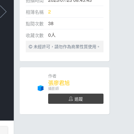
拍攝時間
2
相簿名稱
38
點閱次數
0
人
收藏次數
未經許可，請勿作為商業性質使用。
作者
張廖君旭
攝影師
追蹤