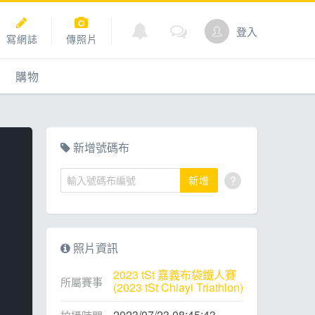
登入
寫網誌
傳照片
購物
購物
爬坡
點數商城
新增號碼布
?
新增
道
照片資訊
2023 tSt 嘉義布袋鐵人賽
所屬賽事
(2023 tSt Chiayi Triathlon)
2023/07/23 08:45:43