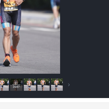
91
3997