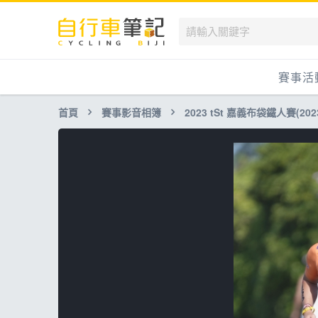
賽事活
首頁
賽事影音相簿
2023 tSt 嘉義布袋鐵人賽(2023 tS
國內
國外
兒童滑
跟著筆