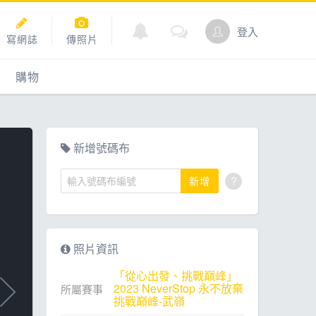
登入
寫網誌
傳照片
購物
購物
爬坡
點數商城
新增號碼布
?
新增
道
照片資訊
「從心出發、挑戰巔峰」
2023 NeverStop 永不放棄
所屬賽事
挑戰巔峰-武嶺