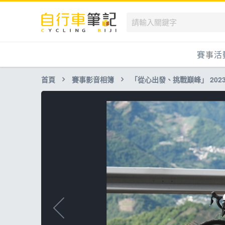
賽事活
首頁
賽事影音相簿
「從心出發、挑戰巔峰」 2023 
國內
國外
兒童滑
跟著筆