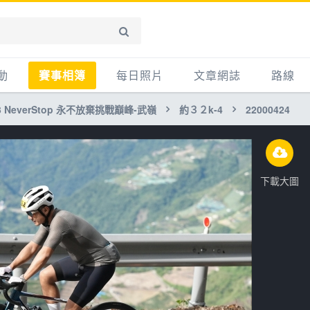
動
賽事相簿
每日照片
文章網誌
路線
NeverStop 永不放棄挑戰巔峰-武嶺
約３２k-4
22000424
賽事影音相簿
網誌
平路
自行車好影片
知識
平路＋
步車
新聞
爬坡
下載大圖
記騎車去
產品
越野
賽事
自行車
心得
路線
主題