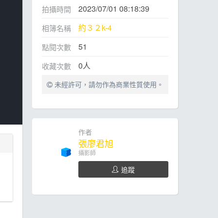
2023/07/01 08:18:39
拍攝時間
約３２k-4
相簿名稱
51
點閱次數
0
人
收藏次數
未經許可，請勿作為商業性質使用。
作者
張廖君旭
攝影師
追蹤