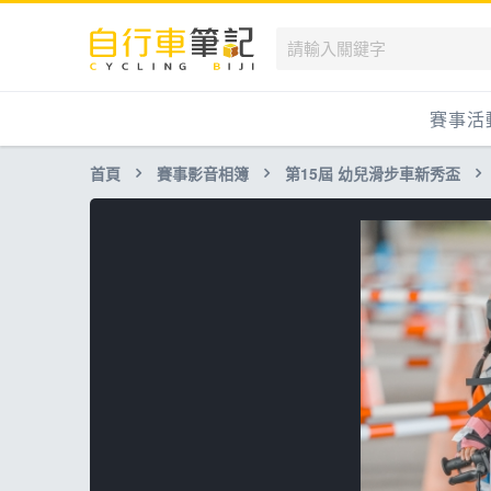
賽事活
首頁
賽事影音相簿
第15屆 幼兒滑步車新秀盃
國內
國外
兒童滑
跟著筆