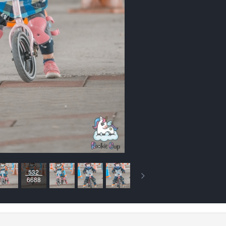
532
6688