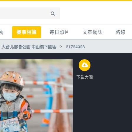
動
賽事相簿
每日照片
文章網誌
路線
大台北都會公園 中山橋下園區
21724323
賽事影音相簿
網誌
平路
自行車好影片
知識
平路＋
步車
新聞
爬坡
下載大圖
記騎車去
產品
越野
賽事
自行車
心得
路線
主題