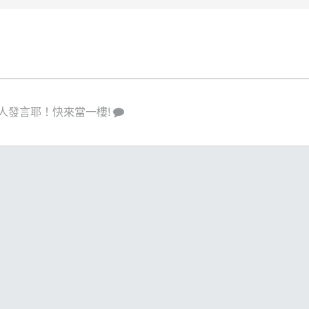
人發言耶！快來當一樓!
策