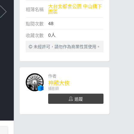
大台北都會公園 中山橋下
相簿名稱
園區
48
點閱次數
0
人
收藏次數
未經許可，請勿作為商業性質使用。
作者
神鵰大俠
攝影師
追蹤