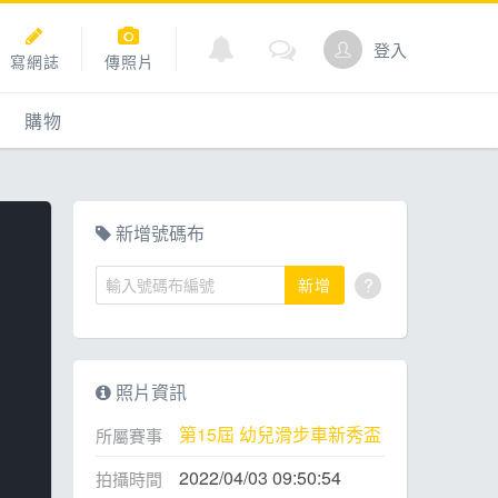
登入
寫網誌
傳照片
購物
購物
爬坡
點數商城
新增號碼布
?
新增
道
照片資訊
第15屆 幼兒滑步車新秀盃
所屬賽事
2022/04/03 09:50:54
拍攝時間