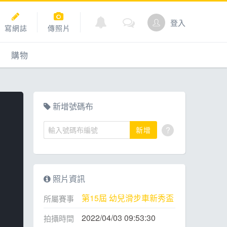
登入
寫網誌
傳照片
購物
購物
爬坡
點數商城
新增號碼布
?
新增
道
照片資訊
第15屆 幼兒滑步車新秀盃
所屬賽事
2022/04/03 09:53:30
拍攝時間