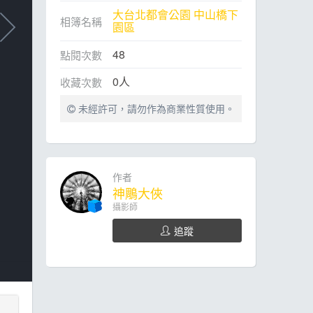
大台北都會公園 中山橋下
相簿名稱
園區
48
點閱次數
0
人
收藏次數
未經許可，請勿作為商業性質使用。
作者
神鵰大俠
攝影師
追蹤