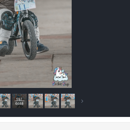
597
6688