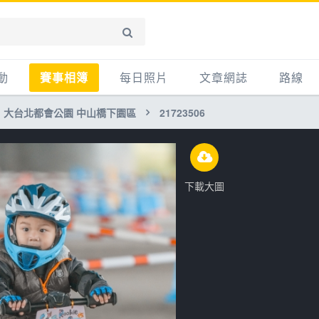
動
賽事相簿
每日照片
文章網誌
路線
大台北都會公園 中山橋下園區
21723506
賽事影音相簿
網誌
平路
自行車好影片
知識
平路＋
步車
新聞
爬坡
下載大圖
記騎車去
產品
越野
賽事
自行車
心得
路線
主題