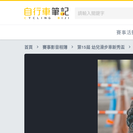
賽事活
首頁
賽事影音相簿
第15屆 幼兒滑步車新秀盃
國內
國外
兒童滑
跟著筆