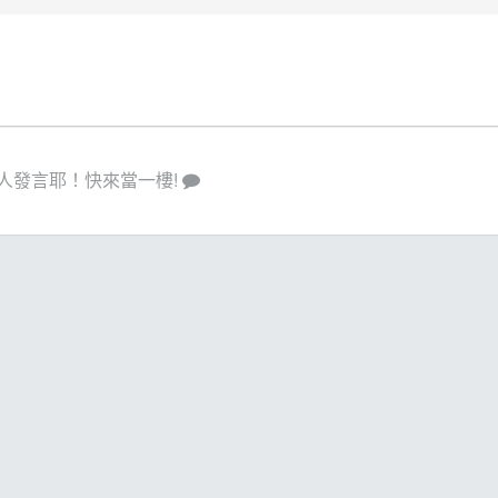
人發言耶！快來當一樓!
策