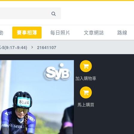
動
賽事相簿
每日照片
文章網誌
路線
5(9:17~9:44)
21641107
賽事影音相簿
網誌
平路
自行車好影片
知識
平路＋
步車
新聞
爬坡
加入購物車
記騎車去
產品
越野
賽事
自行車
心得
馬上購買
路線
主題