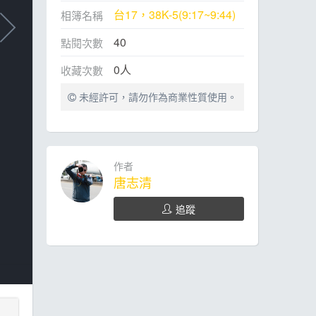
台17，38K-5(9:17~9:44)
相簿名稱
40
點閱次數
0
人
收藏次數
未經許可，請勿作為商業性質使用。
作者
唐志清
追蹤