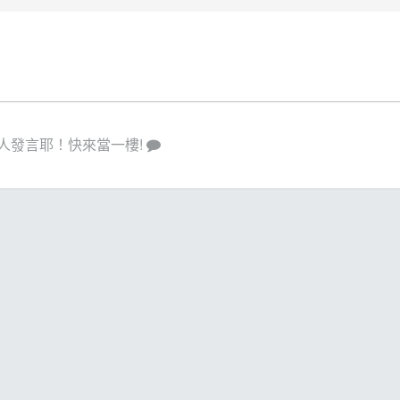
人發言耶！快來當一樓!
策