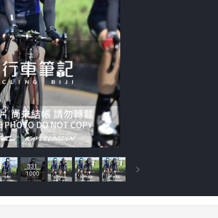
331
1000