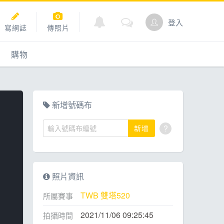
登入
寫網誌
傳照片
購物
購物
爬坡
點數商城
新增號碼布
?
新增
道
照片資訊
TWB 雙塔520
所屬賽事
2021/11/06 09:25:45
拍攝時間