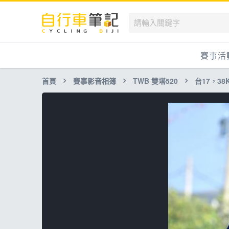
賽事活
首頁
賽事影音相簿
TWB 雙塔520
台17，38K-
國內
國外
兒童滑
跟著筆