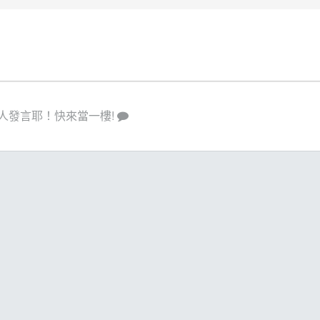
人發言耶！快來當一樓!
策