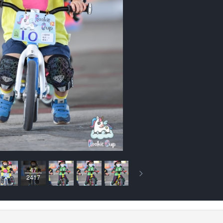
47
2417