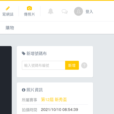
登入
寫網誌
傳照片
購物
購物
爬坡
點數商城
新增號碼布
?
新增
道
照片資訊
第12屆 新秀盃
所屬賽事
2021/10/10 08:54:39
拍攝時間