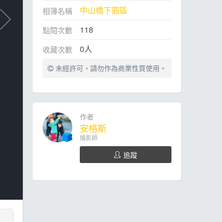
中山橋下園區
相簿名稱
118
點閱次數
0
人
收藏次數
未經許可，請勿作為商業性質使用。
作者
安格斯
攝影師
追蹤