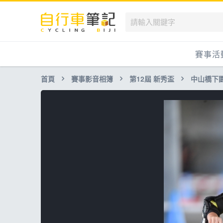
賽事活
首頁
賽事影音相簿
第12屆 新秀盃
中山橋下
國內
國外
兒童滑
跟著筆