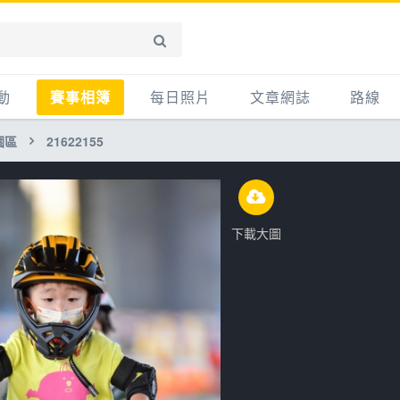
動
賽事相簿
每日照片
文章網誌
路線
園區
21622155
賽事影音相簿
網誌
平路
自行車好影片
知識
平路＋
步車
新聞
爬坡
下載大圖
記騎車去
產品
越野
賽事
自行車
心得
路線
主題