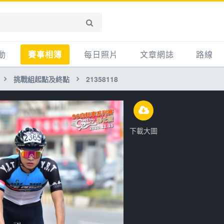
動
賽事相簿
每日照片
文章網誌
路線
挑戰組起點及終點
21358118
賽事影音相簿
網誌
平路
自行車好影片
知識
平路＋
步車
新聞
爬坡
下載大圖
記騎車去
產品
越野
賽事
自行車
心得
路線
主題