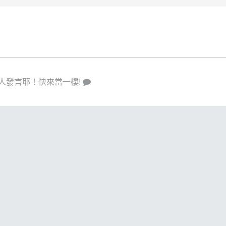
人發言耶！快來當一樓!
策