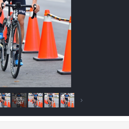
406
1067