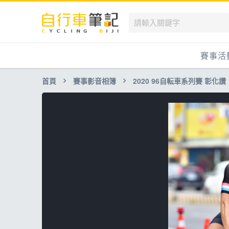
賽事活
首頁
賽事影音相簿
2020 96自転車系列賽 彰化讚
國內
國外
兒童滑
跟著筆