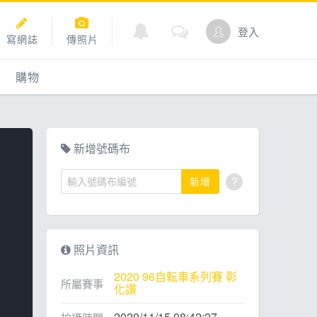
登入
寫網誌
傳照片
購物
購物
爬坡
點數商城
新增號碼布
?
新增
道
照片資訊
2020 96自転車系列賽 彰
所屬賽事
化讚
2020/11/15 08:42:27