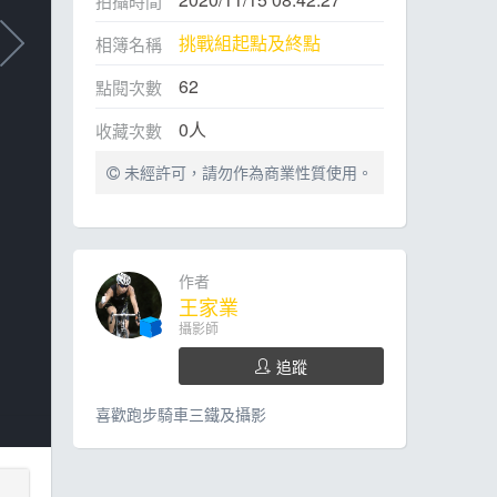
拍攝時間
挑戰組起點及終點
相簿名稱
62
點閱次數
0
人
收藏次數
未經許可，請勿作為商業性質使用。
作者
王家業
攝影師
追蹤
喜歡跑步騎車三鐵及攝影