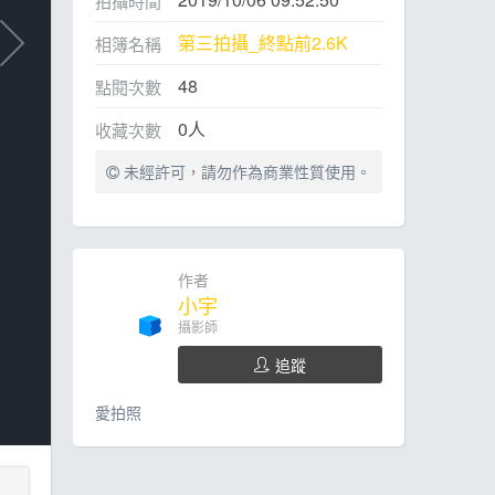
拍攝時間
第三拍攝_終點前2.6K
相簿名稱
48
點閱次數
0
人
收藏次數
未經許可，請勿作為商業性質使用。
作者
小宇
攝影師
追蹤
愛拍照