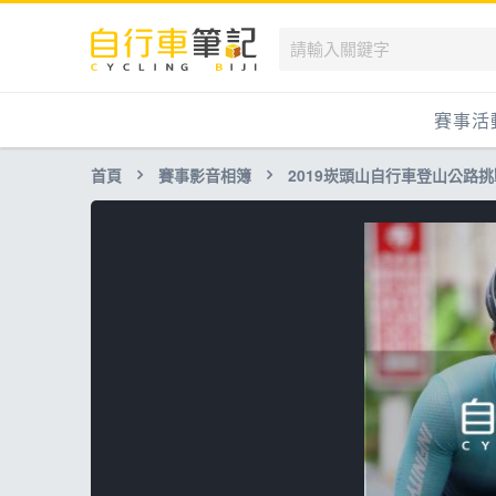
賽事活
首頁
賽事影音相簿
2019崁頭山自行車登山公路
國內
國外
兒童滑
跟著筆