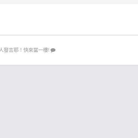
人發言耶！快來當一樓!
策