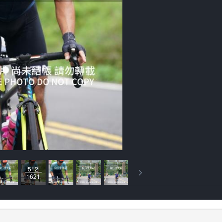
512
1621