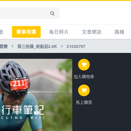
動
賽事相簿
每日照片
文章網誌
路線
挑戰賽
第三拍攝_終點前2.6K
21036797
賽事影音相簿
網誌
平路
自行車好影片
知識
平路＋
步車
新聞
爬坡
加入購物車
記騎車去
產品
越野
賽事
自行車
心得
馬上購買
路線
主題