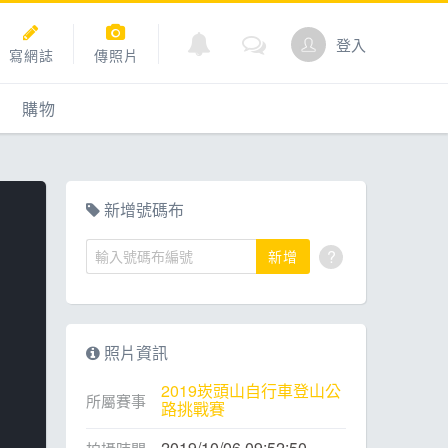
登入
寫網誌
傳照片
購物
購物
爬坡
點數商城
新增號碼布
?
新增
道
照片資訊
2019崁頭山自行車登山公
所屬賽事
路挑戰賽
2019/10/06 09:52:50