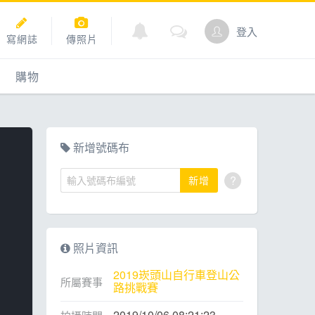
登入
寫網誌
傳照片
購物
購物
爬坡
點數商城
新增號碼布
?
新增
道
照片資訊
2019崁頭山自行車登山公
所屬賽事
路挑戰賽
2019/10/06 08:21:23