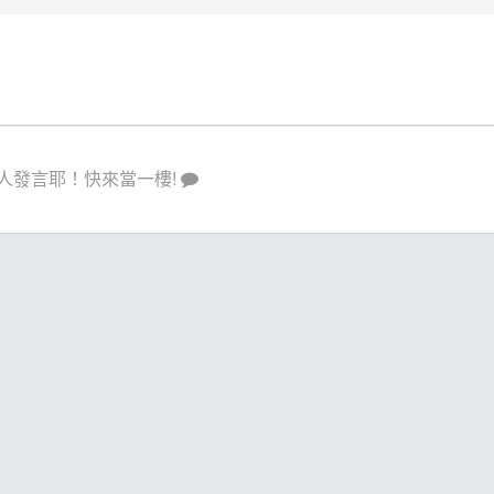
人發言耶！快來當一樓!
策