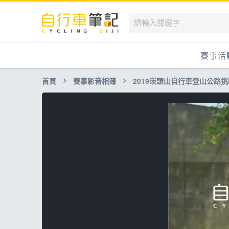
賽事活
首頁
賽事影音相簿
2019崁頭山自行車登山公路
國內
國外
兒童滑
跟著筆