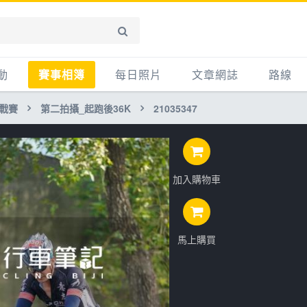
動
賽事相簿
每日照片
文章網誌
路線
挑戰賽
第二拍攝_起跑後36K
21035347
賽事影音相簿
網誌
平路
自行車好影片
知識
平路＋
步車
新聞
爬坡
加入購物車
記騎車去
產品
越野
賽事
自行車
心得
馬上購買
路線
主題