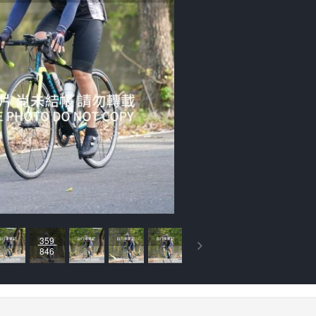
359
846