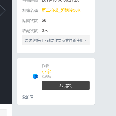
拍攝時間
第二拍攝_起跑後36K
相簿名稱
56
點閱次數
0
人
收藏次數
未經許可，請勿作為商業性質使用。
作者
小宇
攝影師
追蹤
愛拍照