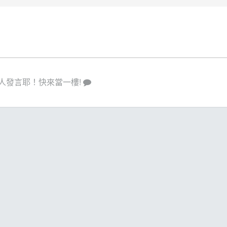
人發言耶！快來當一樓!
策